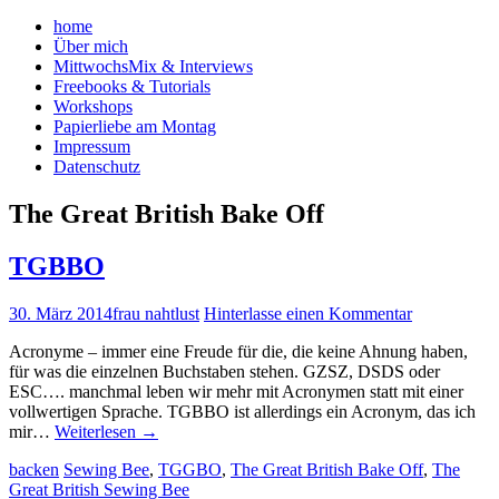
home
Über mich
MittwochsMix & Interviews
Freebooks & Tutorials
Workshops
Papierliebe am Montag
Impressum
Datenschutz
The Great British Bake Off
TGBBO
30. März 2014
frau nahtlust
Hinterlasse einen Kommentar
Acronyme – immer eine Freude für die, die keine Ahnung haben,
für was die einzelnen Buchstaben stehen. GZSZ, DSDS oder
ESC…. manchmal leben wir mehr mit Acronymen statt mit einer
vollwertigen Sprache. TGBBO ist allerdings ein Acronym, das ich
mir…
Weiterlesen
→
backen
Sewing Bee
,
TGGBO
,
The Great British Bake Off
,
The
Great British Sewing Bee