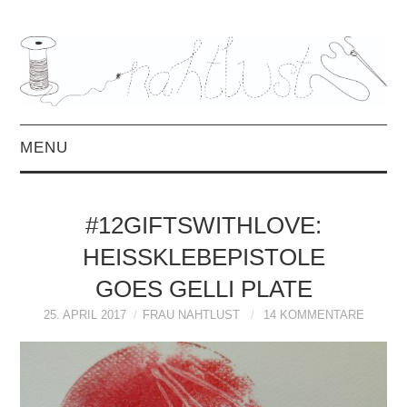
MENU
HOME
#12GIFTSWITHLOVE:
ÜBER MICH
HEISSKLEBEPISTOLE G
OES GELLI PLATE
MITTWOCHSMIX &
25. APRIL 2017
FRAU NAHTLUST
14 KOMMENTARE
INTERVIEWS
FREEBOOKS &