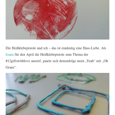
TUTORIALS
WORKSHOPS
PAPIERLIEBE AM
MONTAG
Die Heißklebepistole und ich – das ist eindeutig eine Hass-Liebe. Als
Ioana
für den April die Heißklebepistole zum Thema der
IMPRESSUM
#12giftswithlove ausrief, paarte sich demzufolge mein „Yeah“ mit „Oh
Graus“.
DATENSCHUTZ