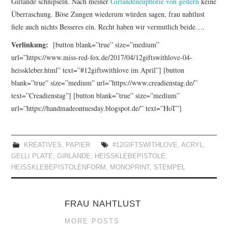
Girlande schnipseln. Nach meiner
Girlandeneuphorie von gestern
keine
Überraschung. Böse Zungen wiederum würden sagen, frau nahtlust
fiele auch nichts Besseres ein. Recht haben wir vermutlich beide….
Verlinkung:
[button blank=”true” size=”medium”
url=”https://www.miss-red-fox.de/2017/04/12giftswithlove-04-
heisskleber.html” text=”#12giftswithlove im April”] [button
blank=”true” size=”medium” url=”https://www.creadienstag.de/”
text=”Creadienstag”] [button blank=”true” size=”medium”
url=”https://handmadeontuesday.blogspot.de/” text=”HoT”]
KREATIVES
,
PAPIER
#12GIFTSWITHLOVE
,
ACRYL
,
GELLI PLATE
,
GIRLANDE
,
HEISSKLEBEPISTOLE
,
HEISSKLEBEPISTOLENFORM
,
MONOPRINT
,
STEMPEL
FRAU NAHTLUST
MORE POSTS