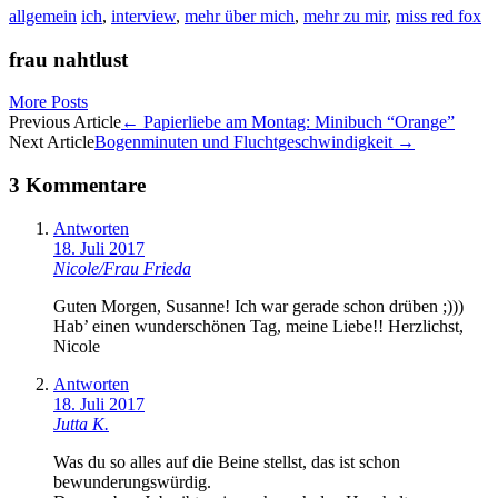
allgemein
ich
,
interview
,
mehr über mich
,
mehr zu mir
,
miss red fox
frau nahtlust
More Posts
Artikel-
Previous Article
←
Papierliebe am Montag: Minibuch “Orange”
Next Article
Bogenminuten und Fluchtgeschwindigkeit
→
Navigation
3 Kommentare
Antworten
18. Juli 2017
Nicole/Frau Frieda
Guten Morgen, Susanne! Ich war gerade schon drüben ;)))
Hab’ einen wunderschönen Tag, meine Liebe!! Herzlichst,
Nicole
Antworten
18. Juli 2017
Jutta K.
Was du so alles auf die Beine stellst, das ist schon
bewunderungswürdig.