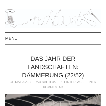
MENU
HOME
DAS JAHR DER
ÜBER MICH
LANDSCHAFTEN:
DÄMMERUNG (22/52)
MITTWOCHSMIX &
31. MAI 2026
FRAU NAHTLUST
HINTERLASSE EINEN
INTERVIEWS
KOMMENTAR
FREEBOOKS &