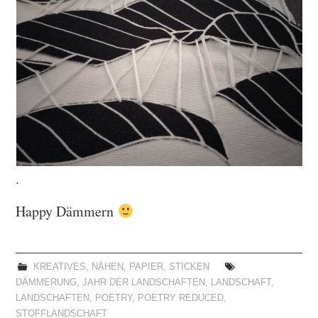
.
Happy Dämmern
KREATIVES
,
NÄHEN
,
PAPIER
,
STICKEN
DÄMMERUNG
,
JAHR DER LANDSCHAFTEN
,
LANDSCHAFT
,
LANDSCHAFTEN
,
POETRY
,
POETRY REDUCED
,
STOFFLANDSCHAFT