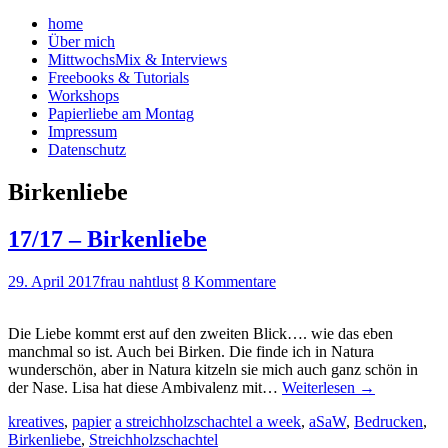
home
Über mich
MittwochsMix & Interviews
Freebooks & Tutorials
Workshops
Papierliebe am Montag
Impressum
Datenschutz
Birkenliebe
17/17 – Birkenliebe
29. April 2017
frau nahtlust
8 Kommentare
Die Liebe kommt erst auf den zweiten Blick…. wie das eben
manchmal so ist. Auch bei Birken. Die finde ich in Natura
wunderschön, aber in Natura kitzeln sie mich auch ganz schön in
der Nase. Lisa hat diese Ambivalenz mit…
Weiterlesen
→
kreatives
,
papier
a streichholzschachtel a week
,
aSaW
,
Bedrucken
,
Birkenliebe
,
Streichholzschachtel