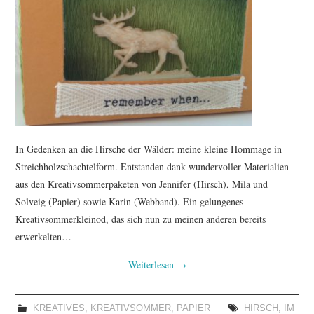
TUTORIALS
WORKSHOPS
PAPIERLIEBE AM
MONTAG
In Gedenken an die Hirsche der Wälder: meine kleine Hommage in
IMPRESSUM
Streichholzschachtelform. Entstanden dank wundervoller Materialien
aus den Kreativsommerpaketen von Jennifer (Hirsch), Mila und
DATENSCHUTZ
Solveig (Papier) sowie Karin (Webband). Ein gelungenes
Kreativsommerkleinod, das sich nun zu meinen anderen bereits
erwerkelten…
Weiterlesen
→
KREATIVES
,
KREATIVSOMMER
,
PAPIER
HIRSCH
,
IM