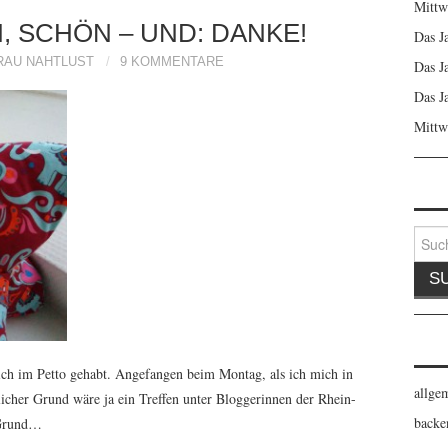
Mittw
, SCHÖN – UND: DANKE!
Das J
RAU NAHTLUST
9 KOMMENTARE
Das J
Das J
Mittw
Suche
nach:
ich im Petto gehabt. Angefangen beim Montag, als ich mich in
allge
icher Grund wäre ja ein Treffen unter Bloggerinnen der Rhein-
backe
 Grund…