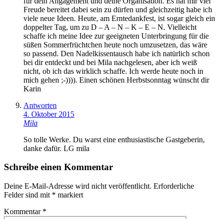
für dein Angagement und deine Organisation. Es hat mir viel
Freude bereitet dabei sein zu dürfen und gleichzeitig habe ich
viele neue Ideen. Heute, am Erntedankfest, ist sogar gleich ein
doppelter Tag, um zu D – A – N – K – E – N. Vielleicht
schaffe ich meine Idee zur geeigneten Unterbringung für die
süßen Sommerfrüchtchen heute noch umzusetzen, das wäre
so passend. Den Nadelkissentausch habe ich natürlich schon
bei dir entdeckt und bei Mila nachgelesen, aber ich weiß
nicht, ob ich das wirklich schaffe. Ich werde heute noch in
mich gehen ;-)))). Einen schönen Herbstsonntag wünscht dir
Karin
Antworten
4. Oktober 2015
Mila
So tolle Werke. Du warst eine enthusiastische Gastgeberin,
danke dafür. LG mila
Schreibe einen Kommentar
Deine E-Mail-Adresse wird nicht veröffentlicht.
Erforderliche
Felder sind mit
*
markiert
Kommentar
*