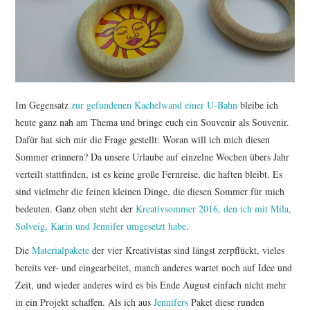
TUTORIALS
WORKSHOPS
PAPIERLIEBE AM
Im Gegensatz
zur gefundenen Kachelwand einer U-Bahn
bleibe ich
MONTAG
heute ganz nah am Thema und bringe euch ein Souvenir als Souvenir.
Dafür hat sich mir die Frage gestellt: Woran will ich mich diesen
IMPRESSUM
Sommer erinnern? Da unsere Urlaube auf einzelne Wochen übers Jahr
verteilt stattfinden, ist es keine große Fernreise, die haften bleibt. Es
DATENSCHUTZ
sind vielmehr die feinen kleinen Dinge, die diesen Sommer für mich
bedeuten. Ganz oben steht der
Kreativsommer 2016, den ich mit Mila,
Solveig, Karin und Jennifer umgesetzt habe
.
Die
Materialpakete
der vier Kreativistas sind längst zerpflückt, vieles
bereits ver- und eingearbeitet, manch anderes wartet noch auf Idee und
Zeit, und wieder anderes wird es bis Ende August einfach nicht mehr
in ein Projekt schaffen. Als ich aus
Jennifers
Paket diese runden