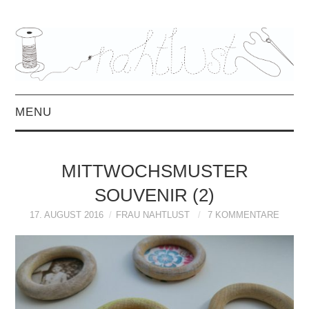
MENU
HOME
MITTWOCHSMUSTER
ÜBER MICH
SOUVENIR (2)
MITTWOCHSMIX &
17. AUGUST 2016
FRAU NAHTLUST
7 KOMMENTARE
INTERVIEWS
FREEBOOKS &