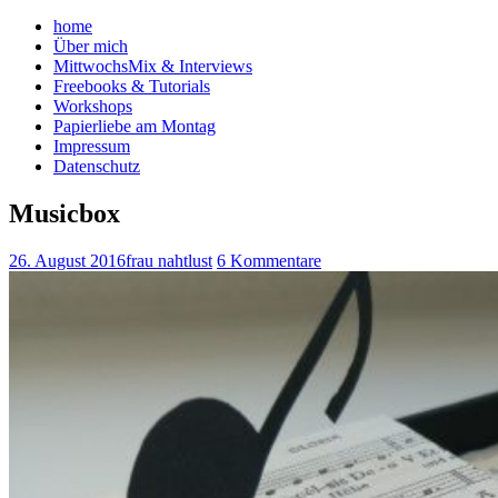
home
Über mich
MittwochsMix & Interviews
Freebooks & Tutorials
Workshops
Papierliebe am Montag
Impressum
Datenschutz
Musicbox
26. August 2016
frau nahtlust
6 Kommentare