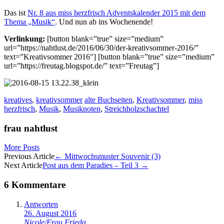
Das ist
Nr. 8 aus miss herzfrisch Adventskalender 2015 mit dem
Thema „Musik“
. Und nun ab ins Wochenende!
Verlinkung:
[button blank=”true” size=”medium”
url=”https://nahtlust.de/2016/06/30/der-kreativsommer-2016/”
text=”Kreativsommer 2016″] [button blank=”true” size=”medium”
url=”https://freutag.blogspot.de/” text=”Freutag”]
kreatives
,
kreativsommer
alte Buchseiten
,
Kreativsommer
,
miss
herzfrisch
,
Musik
,
Musiknoten
,
Streichholzschachtel
frau nahtlust
More Posts
Artikel-
Previous Article
←
Mittwochsmuster Souvenir (3)
Next Article
Post aus dem Paradies – Teil 3
→
Navigation
6 Kommentare
Antworten
26. August 2016
Nicole/Frau Frieda