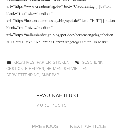
url=”https://www.creadienstag.de/” text=”Creadienstag”] [button
blank=”true” size=”medium”
url=”https://handmadeontuesday.blogspot.de/” text=”HoT”] [button
blank=”true” size=”medium”
url=”https://nellemiesdesign.blogspot.de/p/herzensangelegenheiten-
2017.html” text=”Nellemies Herzensangelegenheiten im März”]
KREATIVES
,
PAPIER
,
STICKEN
GESCHENK
,
GESTICKTE HERZEN
,
HERZEN
,
SERVIETTEN
,
SERVIETTENRING
,
SNAPPAP
FRAU NAHTLUST
MORE POSTS
Artikel-
PREVIOUS
NEXT ARTICLE