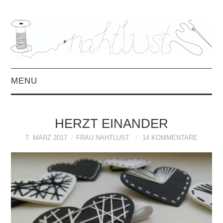
MENU
HOME
HERZT EINANDER
ÜBER MICH
7. MÄRZ 2017
FRAU NAHTLUST
14 KOMMENTARE
MITTWOCHSMIX &
INTERVIEWS
FREEBOOKS &