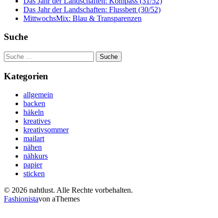
Das Jahr der Landschaften: Kompass (31/52)
Das Jahr der Landschaften: Flussbett (30/52)
MittwochsMix: Blau & Transparenzen
Suche
Suche
nach:
Kategorien
allgemein
backen
häkeln
kreatives
kreativsommer
mailart
nähen
nähkurs
papier
sticken
© 2026 nahtlust. Alle Rechte vorbehalten.
Fashionista
von aThemes