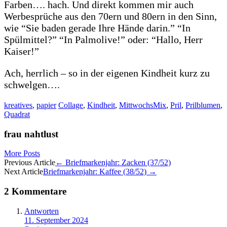
Farben…. hach. Und direkt kommen mir auch
Werbesprüche aus den 70ern und 80ern in den Sinn,
wie “Sie baden gerade Ihre Hände darin.” “In
Spülmittel?” “In Palmolive!” oder: “Hallo, Herr
Kaiser!”
Ach, herrlich – so in der eigenen Kindheit kurz zu
schwelgen….
kreatives
,
papier
Collage
,
Kindheit
,
MittwochsMix
,
Pril
,
Prilblumen
,
Quadrat
frau nahtlust
More Posts
Artikel-
Previous Article
←
Briefmarkenjahr: Zacken (37/52)
Next Article
Briefmarkenjahr: Kaffee (38/52)
→
Navigation
2 Kommentare
Antworten
11. September 2024