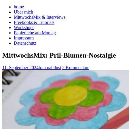
home
Über mich
MittwochsMix & Interviews
Freebooks & Tutorials
Workshops
Papierliebe am Montag
Impressum
Datenschutz
MittwochsMix: Pril-Blumen-Nostalgie
11. September 2024
frau nahtlust
2 Kommentare