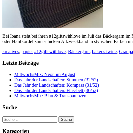
Bei Ioana steht bei ihren #12giftswithlove im Juli das Bäckergarn i
oder Hanfkordel zum schicken Allzweckband in stylischen Farben 
kreatives
,
papier
#12giftswithlove
,
Bäckergarn
,
baker's twine
,
Graupa
Letzte Beiträge
MittwochsMix: Neon im August
Das Jahr der Landschaften: Stimmen (32/52)
Das Jahr der Landschaften: Kompass (31/52)
Das Jahr der Landschaften: Flussbett (30/52)
MittwochsMix: Blau & Transparenzen
Suche
Suche
nach:
Kategorien