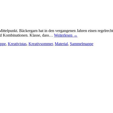
m Mittelpunkt. Bäckergarn hat in den vergangenen Jahren einen regelrec
und Kombinationen. Klasse, dass…
Weiterlesen
→
ppe
,
Kreativistas
,
Kreativsommer
,
Material
,
Sammelmappe