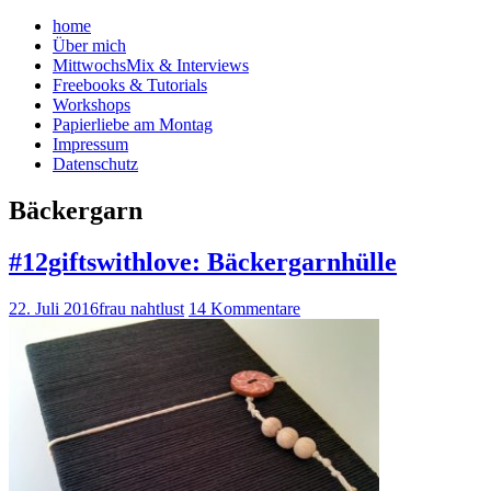
home
Über mich
MittwochsMix & Interviews
Freebooks & Tutorials
Workshops
Papierliebe am Montag
Impressum
Datenschutz
Bäckergarn
#12giftswithlove: Bäckergarnhülle
22. Juli 2016
frau nahtlust
14 Kommentare