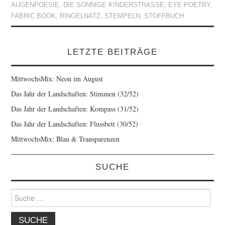
AUGENPOESIE
,
DIE SONNIGE KINDERSTRASSE
,
EYE POETRY
,
FABRIC BOOK
,
RINGELNATZ
,
STEMPELN
,
STOFFBUCH
LETZTE BEITRÄGE
MittwochsMix: Neon im August
Das Jahr der Landschaften: Stimmen (32/52)
Das Jahr der Landschaften: Kompass (31/52)
Das Jahr der Landschaften: Flussbett (30/52)
MittwochsMix: Blau & Transparenzen
SUCHE
Suche
nach: