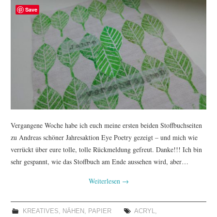
TUTORIALS
Save
WORKSHOPS
PAPIERLIEBE AM
MONTAG
IMPRESSUM
Vergangene Woche habe ich euch meine ersten beiden Stoffbuchseiten
DATENSCHUTZ
zu Andreas schöner Jahresaktion Eye Poetry gezeigt – und mich wie
verrückt über eure tolle, tolle Rückmeldung gefreut. Danke!!! Ich bin
sehr gespannt, wie das Stoffbuch am Ende aussehen wird, aber…
Weiterlesen
→
KREATIVES
,
NÄHEN
,
PAPIER
ACRYL
,