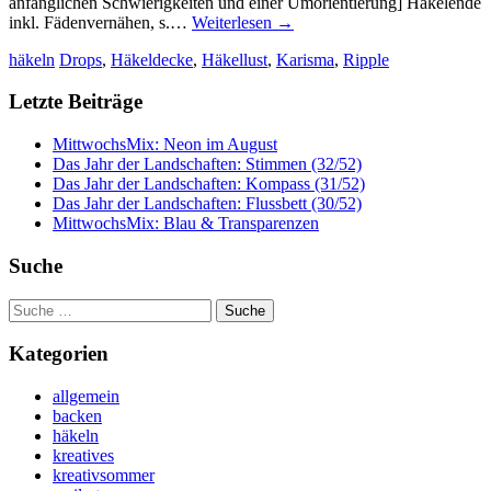
anfänglichen Schwierigkeiten und einer Umorientierung] Häkelende
inkl. Fädenvernähen, s.…
Weiterlesen
→
häkeln
Drops
,
Häkeldecke
,
Häkellust
,
Karisma
,
Ripple
Letzte Beiträge
MittwochsMix: Neon im August
Das Jahr der Landschaften: Stimmen (32/52)
Das Jahr der Landschaften: Kompass (31/52)
Das Jahr der Landschaften: Flussbett (30/52)
MittwochsMix: Blau & Transparenzen
Suche
Suche
nach:
Kategorien
allgemein
backen
häkeln
kreatives
kreativsommer