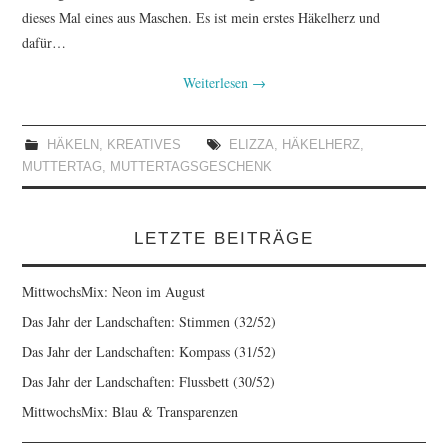
dieses Mal eines aus Maschen. Es ist mein erstes Häkelherz und
TUTORIALS
dafür…
WORKSHOPS
Weiterlesen
→
PAPIERLIEBE AM
HÄKELN
,
KREATIVES
ELIZZA
,
HÄKELHERZ
,
MUTTERTAG
,
MUTTERTAGSGESCHENK
MONTAG
IMPRESSUM
LETZTE BEITRÄGE
DATENSCHUTZ
MittwochsMix: Neon im August
Das Jahr der Landschaften: Stimmen (32/52)
Das Jahr der Landschaften: Kompass (31/52)
Das Jahr der Landschaften: Flussbett (30/52)
MittwochsMix: Blau & Transparenzen