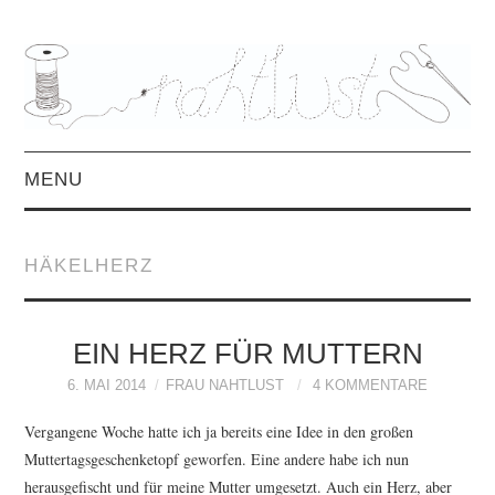
MENU
HOME
HÄKELHERZ
ÜBER MICH
MITTWOCHSMIX &
EIN HERZ FÜR MUTTERN
6. MAI 2014
FRAU NAHTLUST
4 KOMMENTARE
INTERVIEWS
Vergangene Woche hatte ich ja bereits eine Idee in den großen
Muttertagsgeschenketopf geworfen. Eine andere habe ich nun
FREEBOOKS &
herausgefischt und für meine Mutter umgesetzt. Auch ein Herz, aber