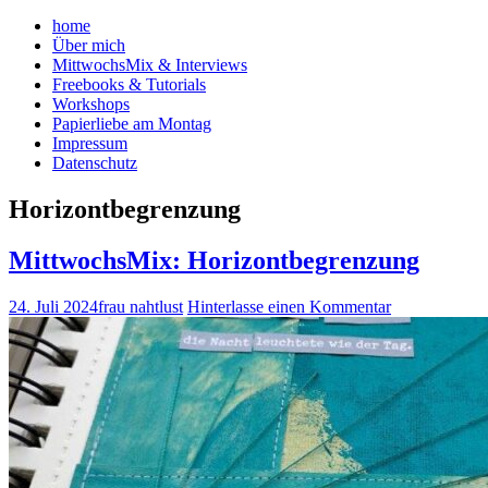
home
Über mich
MittwochsMix & Interviews
Freebooks & Tutorials
Workshops
Papierliebe am Montag
Impressum
Datenschutz
Horizontbegrenzung
MittwochsMix: Horizontbegrenzung
24. Juli 2024
frau nahtlust
Hinterlasse einen Kommentar