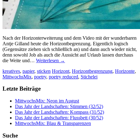
Nach der Horizonterweiterung und dem Video mit der wunderbaren
Antje Gilland heute die Horizontbegrenzung. Eigentlich logisch
(Gegensätze ziehen sich schließlich an) und dann auch wieder nicht,
denn sowohl Job als auch die Aussicht auf Urlaub lassen durchaus
die Weite und…
Weiterlesen
→
kreatives
,
papier
,
sticken
Horizont
,
Horizontbegrenzung
,
Horizonte
,
MittwochsMix
,
poetry
,
poetry reduced
,
Stichelei
Letzte Beiträge
MittwochsMix: Neon im August
Das Jahr der Landschaften: Stimmen (32/52)
Das Jahr der Landschaften: Kompass (31/52)
Das Jahr der Landschaften: Flussbett (30/52)
MittwochsMix: Blau & Transparenzen
Suche