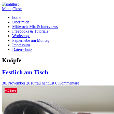
Menu
Close
home
Über mich
MittwochsMix & Interviews
Freebooks & Tutorials
Workshops
Papierliebe am Montag
Impressum
Datenschutz
Knöpfe
Festlich am Tisch
30. November 2018
frau nahtlust
6 Kommentare
Save