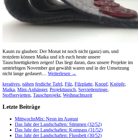
Kaum zu glauben: Der Monat ist noch nicht (ganz) um, und
trotzdem können Maika und ich euch heute unsere
Tauschnettigkeiten zeigen! Das liegt daran, dass unsere Projekte im
umtriebigen November gut gewählt waren und in der Umsetzung
nicht lange gedauert…
Weiterlesen
→
kreatives
,
nähen
festliche Tafel
,
Filz
,
Filzplatte
,
Knopf
,
Knöpfe
,
Maika
,
Mini-Anhänger
,
Projekttausch
,
Serviettenringe
,
Stoffservietten
,
Tauschprojekt
,
Weihnachtszeit
Letzte Beiträge
MittwochsMix: Neon im August
Das Jahr der Landschaften: Stimmen (32/52)
Das Jahr der Landschaften: Kompass (31/52)
Das Jahr der Landschaften: Flussbett (30/52)