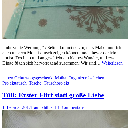
Unbezahlte Werbung * / Selten kommt es vor, dass Maika und ich
euch unseren Monatstausch zeigen können, noch bevor der Monat
um ist. Doch ab und an geschieht ein kleines Wunder, und zwei
Dinge fügen sich hervorragend zusammen: Wir sind…
Weiterlesen
→
nähen
Geburtstagsgeschenk
,
Maika
,
Organizertäschchen
,
Projekttausch
,
Tasche
,
Tauschprojekt
Tüll: Erster Flirt statt große Liebe
1. Februar 2017
frau nahtlust
13 Kommentare