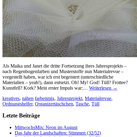
Als Maika und Janet die dritte Fortsetzung ihres Jahresprojekts –
nach Regenbogenfarben und Musterstoffe nun Materialrevue –
vorgestellt haben, war ich erst begeistert (unterschiedliche
Materialien – yeah!), dann entsetzt. Oh! My! God! Tüll? Frottee?
Kunstfell? Kork? Mein erster Impuls war:…
Weiterlesen
→
kreatives
,
nähen
farbenmix
,
Jahresprojekt
,
Materialrevue
,
Ordnungshelfer
,
Organizertäschchen
,
Tasche
,
Tüll
Letzte Beiträge
MittwochsMix: Neon im August
Das Jahr der Landschaften: Stimmen (32/52)