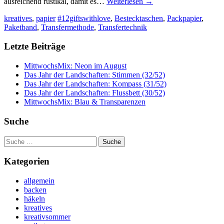
ausreichend rustikal, damit es…
Weiterlesen
→
kreatives
,
papier
#12giftswithlove
,
Bestecktaschen
,
Packpapier
,
Paketband
,
Transfermethode
,
Transfertechnik
Letzte Beiträge
MittwochsMix: Neon im August
Das Jahr der Landschaften: Stimmen (32/52)
Das Jahr der Landschaften: Kompass (31/52)
Das Jahr der Landschaften: Flussbett (30/52)
MittwochsMix: Blau & Transparenzen
Suche
Suche
nach:
Kategorien
allgemein
backen
häkeln
kreatives
kreativsommer