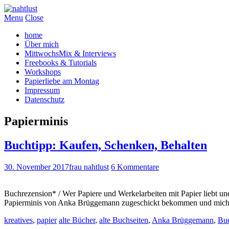
Menu
Close
home
Über mich
MittwochsMix & Interviews
Freebooks & Tutorials
Workshops
Papierliebe am Montag
Impressum
Datenschutz
Papierminis
Buchtipp: Kaufen, Schenken, Behalten
30. November 2017
frau nahtlust
6 Kommentare
Buchrezension* / Wer Papiere und Werkelarbeiten mit Papier liebt un
Papierminis von Anka Brüggemann zugeschickt bekommen und mic
kreatives
,
papier
alte Bücher
,
alte Buchseiten
,
Anka Brüggemann
,
Buc