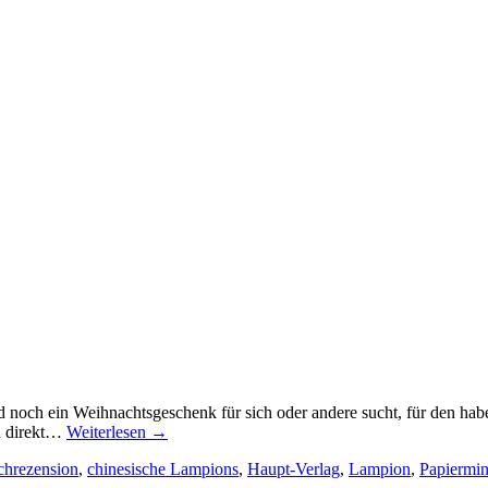
d noch ein Weihnachtsgeschenk für sich oder andere sucht, für den ha
h direkt…
Weiterlesen
→
hrezension
,
chinesische Lampions
,
Haupt-Verlag
,
Lampion
,
Papiermin