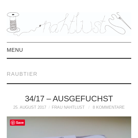
MENU
HOME
RAUBTIER
ÜBER MICH
MITTWOCHSMIX &
34/17 – AUSGEFUCHST
25. AUGUST 2017
FRAU NAHTLUST
8 KOMMENTARE
INTERVIEWS
Save
FREEBOOKS &