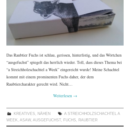
TUTORIALS
WORKSHOPS
PAPIERLIEBE AM
MONTAG
Das Raubtier Fuchs ist schlau, gerissen, hinterlistig, und das Wörtchen
“ausgefuchst” spiegelt das herrlich wieder. Toll, dass dieses Thema bei
IMPRESSUM
“a Streichholzschachtel a Week” eingereicht wurde! Meine Schachtel
kommt mit einem prominenten Fuchs daher, der dem
DATENSCHUTZ
Raubtiercharakter gerecht wird. Nicht…
Weiterlesen
→
KREATIVES
,
NÄHEN
A STREICHHOLZSCHACHTEL A
WEEK
,
ASAW
,
AUSGEFUCHST
,
FUCHS
,
RAUBTIER