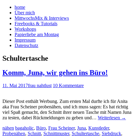
home
Über mich
MittwochsMix & Interviews
Freebooks & Tutorials
Workshops
Papierliebe am Montag
Impressum
Datenschutz
Schultertasche
Komm, Juna, wir gehen ins Büro!
11. Mai 2017
frau nahtlust
10 Kommentare
Dieser Post enthält Werbung. Zum ersten Mal durfte ich für Anita
aka Frau Scheiner probenähen, und ich muss sagen: Es hat richtig
viel Spaß gemacht, den Schnitt ihrer neuen Tasche mit Namen Juna
zu testen, dabei Rückmeldungen zu geben und…
Weiterlesen
→
nähen
bagaholic
,
Büro
,
Frau Scheiner
,
Juna
,
Kunstleder
,
Probenähen
,
Schnitt
,
Schnittmuster
,
Schultertasche
,
Siebdruck
,