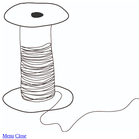
Menu
Close