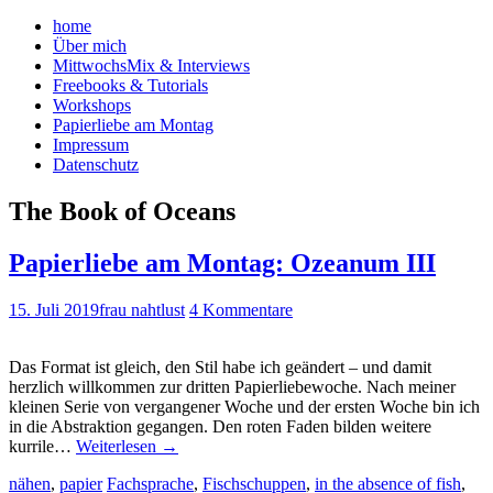
home
Über mich
MittwochsMix & Interviews
Freebooks & Tutorials
Workshops
Papierliebe am Montag
Impressum
Datenschutz
The Book of Oceans
Papierliebe am Montag: Ozeanum III
15. Juli 2019
frau nahtlust
4 Kommentare
Das Format ist gleich, den Stil habe ich geändert – und damit
herzlich willkommen zur dritten Papierliebewoche. Nach meiner
kleinen Serie von vergangener Woche und der ersten Woche bin ich
in die Abstraktion gegangen. Den roten Faden bilden weitere
kurrile…
Weiterlesen
→
nähen
,
papier
Fachsprache
,
Fischschuppen
,
in the absence of fish
,