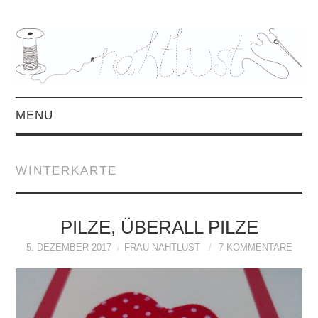
MENU
HOME
WINTERKARTE
ÜBER MICH
MITTWOCHSMIX &
PILZE, ÜBERALL PILZE
5. DEZEMBER 2017
FRAU NAHTLUST
7 KOMMENTARE
INTERVIEWS
FREEBOOKS &