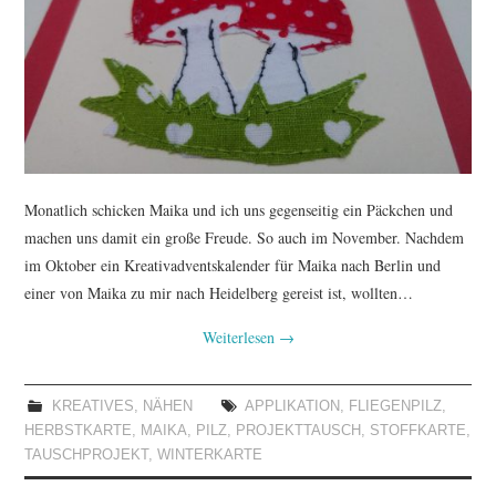
TUTORIALS
WORKSHOPS
PAPIERLIEBE AM
MONTAG
Monatlich schicken Maika und ich uns gegenseitig ein Päckchen und
machen uns damit ein große Freude. So auch im November. Nachdem
IMPRESSUM
im Oktober ein Kreativadventskalender für Maika nach Berlin und
einer von Maika zu mir nach Heidelberg gereist ist, wollten…
DATENSCHUTZ
Weiterlesen
→
KREATIVES
,
NÄHEN
APPLIKATION
,
FLIEGENPILZ
,
HERBSTKARTE
,
MAIKA
,
PILZ
,
PROJEKTTAUSCH
,
STOFFKARTE
,
TAUSCHPROJEKT
,
WINTERKARTE