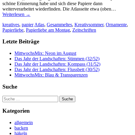
schöne Erinnerung habe und sich diese Papiere dann
weiterverarbeitet wiederfinden. Die Atlasseite etwa (oben…
Weiterlesen
→
kreatives
,
papier
Atlas
,
Gesammeltes
,
Kreativsommer
,
Ornamente
,
Papierliebe
,
Papierliebe am Montag
,
Zeitschriften
Letzte Beiträge
MittwochsMix: Neon im August
Das Jahr der Landschaften: Stimmen (32/52)
Das Jahr der Landschaften: Kompass (31/52)
Das Jahr der Landschaften: Flussbett (30/52)
MittwochsMix: Blau & Transparenzen
Suche
Suche
nach:
Kategorien
allgemein
backen
häkeln