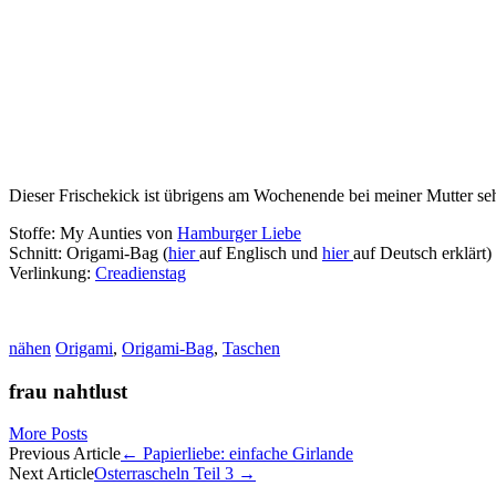
Dieser Frischekick ist übrigens am Wochenende bei meiner Mutter s
Stoffe: My Aunties von
Hamburger Liebe
Schnitt: Origami-Bag (
hier
auf Englisch und
hier
auf Deutsch erklärt)
Verlinkung:
Creadienstag
nähen
Origami
,
Origami-Bag
,
Taschen
frau nahtlust
More Posts
Artikel-
Previous Article
←
Papierliebe: einfache Girlande
Next Article
Osterrascheln Teil 3
→
Navigation