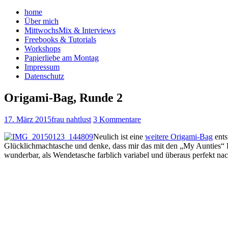
home
Über mich
MittwochsMix & Interviews
Freebooks & Tutorials
Workshops
Papierliebe am Montag
Impressum
Datenschutz
Origami-Bag, Runde 2
17. März 2015
frau nahtlust
3 Kommentare
Neulich ist eine
weitere Origami-Bag
ents
Glücklichmachtasche und denke, dass mir das mit den „My Aunties“ H
wunderbar, als Wendetasche farblich variabel und überaus perfekt nac