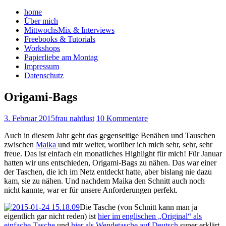
home
Über mich
MittwochsMix & Interviews
Freebooks & Tutorials
Workshops
Papierliebe am Montag
Impressum
Datenschutz
Origami-Bags
3. Februar 2015
frau nahtlust
10 Kommentare
Auch in diesem Jahr geht das gegenseitige Benähen und Tauschen
zwischen
Maika
und mir weiter, worüber ich mich sehr, sehr, sehr
freue. Das ist einfach ein monatliches Highlight für mich! Für Januar
hatten wir uns entschieden, Origami-Bags zu nähen. Das war einer
der Taschen, die ich im Netz entdeckt hatte, aber bislang nie dazu
kam, sie zu nähen. Und nachdem Maika den Schnitt auch noch
nicht kannte, war er für unsere Anforderungen perfekt.
Die Tasche (von Schnitt kann man ja
eigentlich gar nicht reden) ist
hier im englischen „Original“ als
einfache Tasche
und
hier als Wendetasche auf Deutsch
super erklärt,