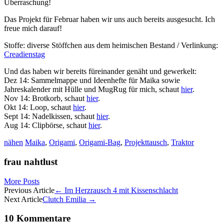
Überraschung!
Das Projekt für Februar haben wir uns auch bereits ausgesucht. Ich
freue mich darauf!
Stoffe: diverse Stöffchen aus dem heimischen Bestand / Verlinkung:
Creadienstag
Und das haben wir bereits füreinander genäht und gewerkelt:
Dez 14: Sammelmappe und Ideenhefte für Maika sowie
Jahreskalender mit Hülle und MugRug für mich, schaut
hier
.
Nov 14: Brotkorb, schaut
hier
.
Okt 14: Loop, schaut
hier
.
Sept 14: Nadelkissen, schaut
hier
.
Aug 14: Clipbörse, schaut
hier
.
nähen
Maika
,
Origami
,
Origami-Bag
,
Projekttausch
,
Traktor
frau nahtlust
More Posts
Artikel-
Previous Article
←
Im Herzrausch 4 mit Kissenschlacht
Next Article
Clutch Emilia
→
Navigation
10 Kommentare