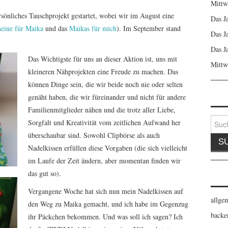
Mittw
sönliches Tauschprojekt gestartet, wobei wir im August eine
Das J
eine für Maika
und das
Maikas für mich
). Im September stand
Das J
Das J
Das Wichtigste für uns an dieser Aktion ist, uns mit
Mittw
kleineren Nähprojekten eine Freude zu machen. Das
können Dinge sein, die wir beide noch nie oder selten
genäht haben, die wir füreinander und nicht für andere
Familienmitglieder nähen und die trotz aller Liebe,
Suche
Sorgfalt und Kreativität vom zeitlichen Aufwand her
nach:
überschaubar sind. Sowohl Clipbörse als auch
Nadelkissen erfüllen diese Vorgaben (die sich
vielleicht
im Laufe der Zeit ändern, aber momentan finden wir
das gut so).
Vergangene Woche hat sich nun mein Nadelkissen auf
allge
den Weg zu Maika gemacht, und ich habe im Gegenzug
backe
ihr Päckchen bekommen. Und was soll ich sagen? Ich