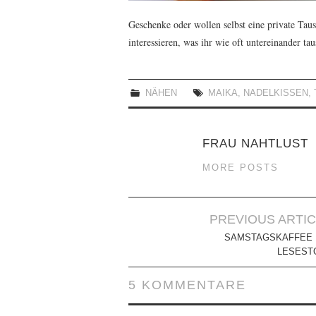
Geschenke oder wollen selbst eine private Tau
interessieren, was ihr wie oft untereinander tau
NÄHEN
MAIKA
,
NADELKISSEN
,
FRAU NAHTLUST
MORE POSTS
Artikel-
PREVIOUS ARTI
Navigation
SAMSTAGSKAFFEE 
LESEST
5 KOMMENTARE