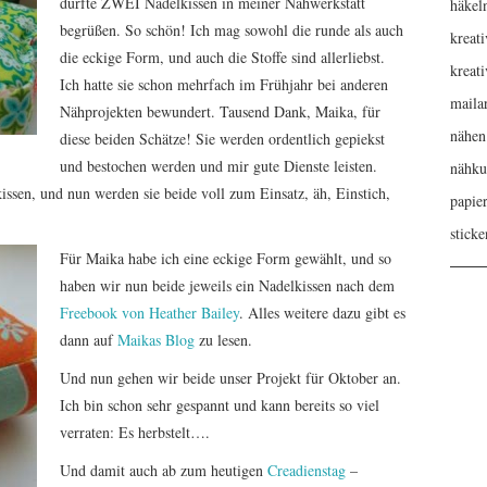
durfte ZWEI Nadelkissen in meiner Nähwerkstatt
häkel
begrüßen. So schön! Ich mag sowohl die runde als auch
kreati
die eckige Form, und auch die Stoffe sind allerliebst.
kreat
Ich hatte sie schon mehrfach im Frühjahr bei anderen
maila
Nähprojekten bewundert. Tausend Dank, Maika, für
nähen
diese beiden Schätze! Sie werden ordentlich gepiekst
und bestochen werden und mir gute Dienste leisten.
nähku
issen, und nun werden sie beide voll zum Einsatz, äh, Einstich,
papie
sticke
Für Maika habe ich eine eckige Form gewählt, und so
haben wir nun beide jeweils ein Nadelkissen nach dem
Freebook von Heather Bailey
. Alles weitere dazu gibt es
dann auf
Maikas Blog
zu lesen.
Und nun gehen wir beide unser Projekt für Oktober an.
Ich bin schon sehr gespannt und kann bereits so viel
verraten: Es herbstelt….
Und damit auch ab zum heutigen
Creadienstag
–