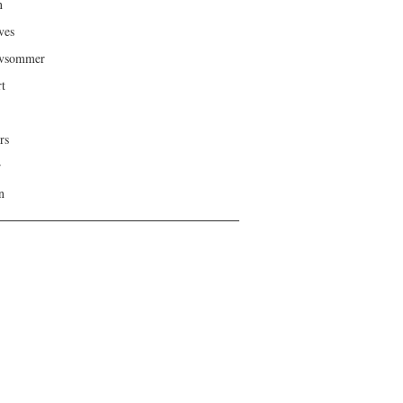
n
ves
ivsommer
rt
rs
r
n