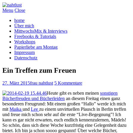
Menu
Close
home
Über mich
MittwochsMix & Interviews
Freebooks & Tutorials
Workshops
Papierliebe am Montag
Impressum
Datenschutz
Ein Treffen zum Freuen
27. März 2015
frau nahtlust
5 Kommentare
Heute gibt es neben meinen
sonstigen
Bücherfreuden und Bücherleiden
an diesem Freitag einen ganz
besonderen Freugrund: Mit einem großen “Hallo” werde ich mich
mit
Maika
und
Lee
zu einem unvirtuellen Plausch in Berlin treffen
und freue mich schon sehr auf die erste “Live-Begegnung”! Ich
kann es gar nicht erwarten, euch endlich kennenzulernen, Mädels!
So schön, dass sich diese Woche kurzfristig eine Gelegenheit dazu
bietet. Ich bin ja schon soooo gespannt! Über welche Bücher,