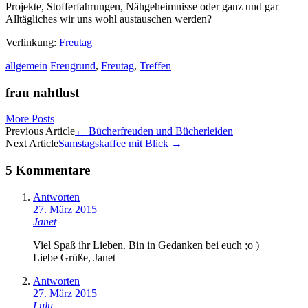
Projekte, Stofferfahrungen, Nähgeheimnisse oder ganz und gar
Alltägliches wir uns wohl austauschen werden?
Verlinkung:
Freutag
allgemein
Freugrund
,
Freutag
,
Treffen
frau nahtlust
More Posts
Artikel-
Previous Article
←
Bücherfreuden und Bücherleiden
Next Article
Samstagskaffee mit Blick
→
Navigation
5 Kommentare
Antworten
27. März 2015
Janet
Viel Spaß ihr Lieben. Bin in Gedanken bei euch ;o )
Liebe Grüße, Janet
Antworten
27. März 2015
Lulu