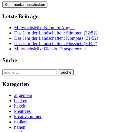
Letzte Beiträge
MittwochsMix: Neon im August
Das Jahr der Landschaften: Stimmen (32/52)
Das Jahr der Landschaften: Kompass (31/52)
Das Jahr der Landschaften: Flussbett (30/52)
MittwochsMix: Blau & Transparenzen
Suche
Suche
nach:
Kategorien
allgemein
backen
häkeln
kreatives
kreativsommer
mailart
nähen