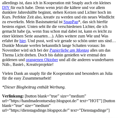
allerdings ist, dass ich in Kooperation mit Snaply auch ein kleines
DIY
für euch habe. Denn wenn jetzt die kältere und vor allem
dunklere Jahreshälfte beginnt, stehen Kerzen und Lichter hoch im
Kurs. Perfekte Zeit also, kreativ zu werden und ein neues Windlicht
zu erwerkeln. Mein Basismaterial ist
SnapPap
*, das sich hierfür
bestens eignet. Unten seht ihr die verschiedenen Lichter, die ich
gemacht habe (ja, wenn frau schon mal dabei ist, kann es leicht zu
einer kleinen Serie ausarten…). Alles weitere zum Wie und Was
erfahrt ihr
hier
. Und pssst, weil wir gerade so schön unter uns sind…
Dunkle Monate werfen bekanntlich lange Schatten voraus: Im
November wird sich bei der
Papierliebe am Montag
alles um das
Thema Licht drehen. Doch bis dahin genießen wir erstmal den
goldenen und
orangenen Oktober
und all die anderen wunderbaren
Näh-, Bastel-, Kreativprojekte!
Vielen Dank an snaply für die Kooperation und besonders an Julia
für die easy Zusammenarbeit!
*Dieser Blogbeitrag enthält Werbung.
Verlinkung:
[button blank=”true” size=”medium”
url=”https://handmadeontuesday.blogspot.de/” text=”HOT”] [button
blank=”true” size=”medium”
url=”https://dienstagsdinge.blogspot.de/” text=”Dienstagsdinge”]