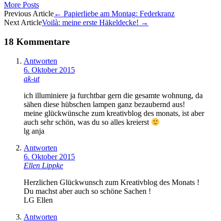
More Posts
Artikel-
Previous Article
←
Papierliebe am Montag: Federkranz
Next Article
Voilà: meine erste Häkeldecke!
→
Navigation
18 Kommentare
Antworten
6. Oktober 2015
ak-ut
ich illuminiere ja furchtbar gern die gesamte wohnung, da
sähen diese hübschen lampen ganz bezaubernd aus!
meine glückwünsche zum kreativblog des monats, ist aber
auch sehr schön, was du so alles kreierst
lg anja
Antworten
6. Oktober 2015
Ellen Lippke
Herzlichen Glückwunsch zum Kreativblog des Monats !
Du machst aber auch so schöne Sachen !
LG Ellen
Antworten