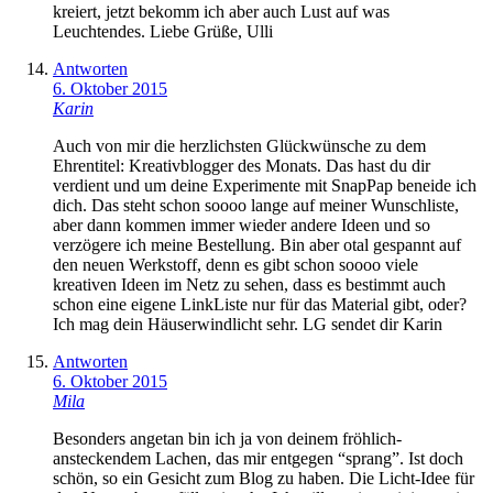
kreiert, jetzt bekomm ich aber auch Lust auf was
Leuchtendes. Liebe Grüße, Ulli
Antworten
6. Oktober 2015
Karin
Auch von mir die herzlichsten Glückwünsche zu dem
Ehrentitel: Kreativblogger des Monats. Das hast du dir
verdient und um deine Experimente mit SnapPap beneide ich
dich. Das steht schon soooo lange auf meiner Wunschliste,
aber dann kommen immer wieder andere Ideen und so
verzögere ich meine Bestellung. Bin aber otal gespannt auf
den neuen Werkstoff, denn es gibt schon soooo viele
kreativen Ideen im Netz zu sehen, dass es bestimmt auch
schon eine eigene LinkListe nur für das Material gibt, oder?
Ich mag dein Häuserwindlicht sehr. LG sendet dir Karin
Antworten
6. Oktober 2015
Mila
Besonders angetan bin ich ja von deinem fröhlich-
ansteckendem Lachen, das mir entgegen “sprang”. Ist doch
schön, so ein Gesicht zum Blog zu haben. Die Licht-Idee für