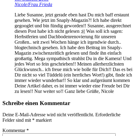
Nicole/Frau Frieda
Liebe Susanne, jetzt gerade eben hast Du mich baff erstaunt
gesehen. Wie jetzt im Snaply-Magazin?! Ich habe direkt
gegooglet und bin fündig geworden!! Susanne, ausgerechnet
diesen Post habe ich nicht gelesen ;(( Was soll ich sagen:
Herbstferien und Dachbodenrenovierung für unseren
Großen.. seit zwei Wochen hänge ich irgendwie durch..
blogtechnisch gesehen. Ich habe den Beitrag im Snaply-
Magazin zwischenzeitlich gelesen und finde ihn einfach
großartig. Mega sympathisch strahlst Du in die Kamera! Und
jedes Wort so fein geschrieben!! Meinen allerherzlichsten
Glückwunsch.. ich freue mich wie bolle für Dich!! Das es bei
Dir nicht so viel Tüddelü (ein herrliches Wort!) gibt, finde ich
immer wieder wunderbar!! So klar und aufgeräumt kommen
Deine Artikel daher, es ist immer wieder eine Freude bei Dir
zu lesen!! Nur weiter so!! Ganz liebe Grüße, Nicole
Schreibe einen Kommentar
Deine E-Mail-Adresse wird nicht veröffentlicht.
Erforderliche
Felder sind mit
*
markiert
Kommentar
*