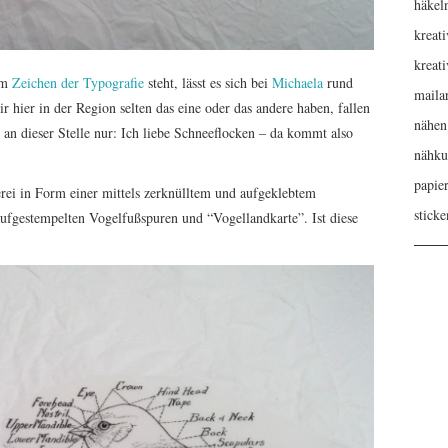
häkel
kreati
kreat
im
Zeichen der Typografie
steht, lässt es sich bei
Michaela
rund
maila
hier in der Region selten das eine oder das andere haben, fallen
nähen
 an dieser Stelle nur: Ich liebe Schneeflocken – da kommt also
nähku
papie
rei in Form einer mittels zerknülltem und aufgeklebtem
sticke
aufgestempelten Vogelfußspuren und “Vogellandkarte”. Ist diese