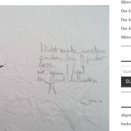
Mittw
Das J
Das J
Das J
Mittw
Suche
nach:
allge
backe