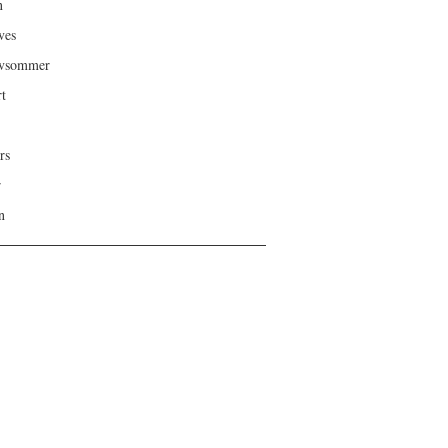
n
ves
ivsommer
rt
rs
r
n