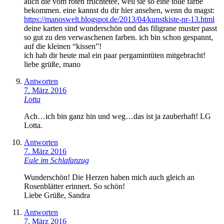
auch die vom roten früchtetee, weil sie so eine tolle farbe
bekommen. eine kannst du dir hier ansehen, wenn du magst:
https://manoswelt.blogspot.de/2013/04/kunstkiste-nr-13.html
deine karten sind wunderschön und das filigrane muster passt
so gut zu den verwaschenen farben. ich bin schon gespannt,
auf die kleinen “kissen”!
ich hab dir heute mal ein paar pergamintüten mitgebracht!
liebe grüße, mano
Antworten
7. März 2016
Lotta
Ach…ich bin ganz hin und weg…das ist ja zauberhaft! LG
Lotta.
Antworten
7. März 2016
Eule im Schlafanzug
Wunderschön! Die Herzen haben mich auch gleich an
Rosenblätter erinnert. So schön!
Liebe Grüße, Sandra
Antworten
7. März 2016