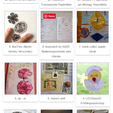
Transparente Papierliebe
am Montag: Hasenliebe
Save
9. BunTine: Allerlei
8. feuerwerk by KAZE:
7. merle colibri: papier
Shrinky Verschnitt;)
Wellenexperimente oder
vitrail
Literatu
6. ak - ut
5. mano's welt
4. LOCKwerkE:
Frühlingsworkshop