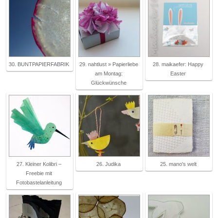
30. BUNTPAPIERFABRIK
29. nahtlust » Papierliebe
28. maikaefer: Happy
am Montag:
Easter
Glückwünsche
27. Kleiner Kolibri –
26. Judika
25. mano's welt
Freebie mit
Fotobastelanleitung