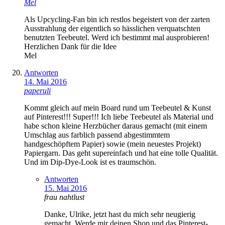
Mel
Als Upcycling-Fan bin ich restlos begeistert von der zarten
Ausstrahlung der eigentlich so hässlichen verquatschten
benutzten Teebeutel. Werd ich bestimmt mal ausprobieren!
Herzlichen Dank für die Idee
Mel
Antworten
14. Mai 2016
paperuli
Kommt gleich auf mein Board rund um Teebeutel & Kunst
auf Pinterest!!! Super!!! Ich liebe Teebeutel als Material und
habe schon kleine Herzbücher daraus gemacht (mit einem
Umschlag aus farblich passend abgestimmtem
handgeschöpftem Papier) sowie (mein neuestes Projekt)
Papiergarn. Das geht supereinfach und hat eine tolle Qualität.
Und im Dip-Dye-Look ist es traumschön.
Antworten
15. Mai 2016
frau nahtlust
Danke, Ulrike, jetzt hast du mich sehr neugierig
gemacht. Werde mir deinen Shop und das Pinterest-