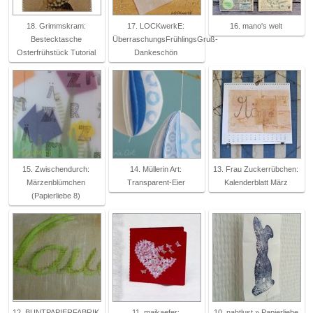
18. Grimmskram:
17. LOCKwerkE:
16. mano's welt
Bestecktasche
ÜberraschungsFrühlingsGruß-
Osterfrühstück Tutorial
Dankeschön
15. Zwischendurch:
14. Müllerin Art:
13. Frau Zuckerrübchen:
Märzenblümchen
Transparent-Eier
Kalenderblatt März
(Papierliebe 8)
12. BUNTPAPIERFABRIK
11. maikaefer:
10. nahtlust » Papierliebe