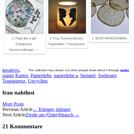
3. Fight like a girl
2. Frau Zuckerrübchen:
1. BUNTPAPIERFABRIK
(Danipeuss
Papierliebe: Tranzparenz
Kartenchallenge) - ~
kreatives
,
The collection has closed. Let other people know about it through
twitter
.
papier
Karten
,
Papierliebe
,
papierliebe a
,
Stempel
,
Teebeutel
,
Transparenz
,
Upcycling
frau nahtlust
More Posts
Artikel-
Previous Article
←
Klimper, klimper
Next Article
Zierde am (Oster)Strauch
→
Navigation
21 Kommentare