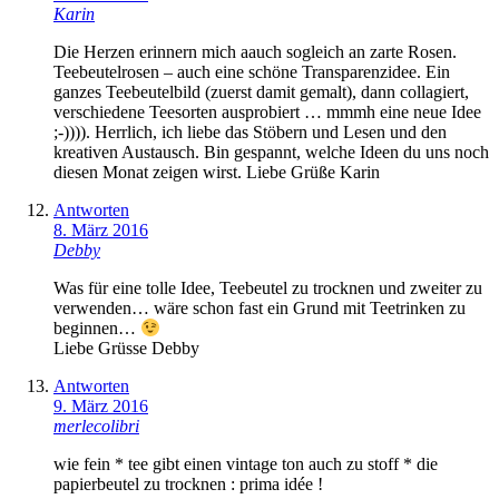
Karin
Die Herzen erinnern mich aauch sogleich an zarte Rosen.
Teebeutelrosen – auch eine schöne Transparenzidee. Ein
ganzes Teebeutelbild (zuerst damit gemalt), dann collagiert,
verschiedene Teesorten ausprobiert … mmmh eine neue Idee
;-)))). Herrlich, ich liebe das Stöbern und Lesen und den
kreativen Austausch. Bin gespannt, welche Ideen du uns noch
diesen Monat zeigen wirst. Liebe Grüße Karin
Antworten
8. März 2016
Debby
Was für eine tolle Idee, Teebeutel zu trocknen und zweiter zu
verwenden… wäre schon fast ein Grund mit Teetrinken zu
beginnen…
Liebe Grüsse Debby
Antworten
9. März 2016
merlecolibri
wie fein * tee gibt einen vintage ton auch zu stoff * die
papierbeutel zu trocknen : prima idée !