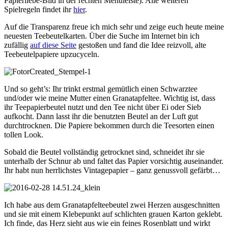
Papierliebe-Bild in der rechten Menüleiste). Alle weiteren
Spielregeln findet ihr
hier
.
Auf die Transparenz freue ich mich sehr und zeige euch heute meine
neuesten Teebeutelkarten. Über die Suche im Internet bin ich
zufällig
auf diese Seite
gestoßen und fand die Idee reizvoll, alte
Teebeutelpapiere upzucyceln.
Und so geht’s: Ihr trinkt erstmal gemütlich einen Schwarztee
und/oder wie meine Mutter einen Granatapfeltee. Wichtig ist, dass
ihr Teepapierbeutel nutzt und den Tee nicht über Ei oder Sieb
aufkocht. Dann lasst ihr die benutzten Beutel an der Luft gut
durchtrocknen. Die Papiere bekommen durch die Teesorten einen
tollen Look.
Sobald die Beutel vollständig getrocknet sind, schneidet ihr sie
unterhalb der Schnur ab und faltet das Papier vorsichtig auseinander.
Ihr habt nun herrlichstes Vintagepapier – ganz genussvoll gefärbt…
Ich habe aus dem Granatapfelteebeutel zwei Herzen ausgeschnitten
und sie mit einem Klebepunkt auf schlichten grauen Karton geklebt.
Ich finde, das Herz sieht aus wie ein feines Rosenblatt und wirkt