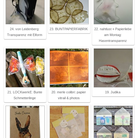
24. von Leidenberg:
23. BUNTPAPIERFABRIK
22. nahtlust » Papierliebe
Transparenz mit Eiform
am Montag:
Hasentransparenz
21. LOCKwerkE: Bunte
20. merle colibri: papier
19. Judika
Schmetterlinge
vitrail & photos