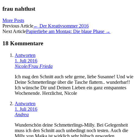
frau nahtlust
More Posts
Artikel-
Previous Article
←
Der Kreativsommer 2016
Next Article
Papierliebe am Montag: Die blaue Phase
→
Navigation
18 Kommentare
Antworten
1. Juli 2016
Nicole/Frau Frieda
Ich mag den Schnitt auch sehr gerne, liebe Susanne! Und wie
Deine Schmetterlinge über die Tasche flattern.. wunderbar!!
Ich wünsche Dir und Deinen Lieben ein ganz entspanntes
Wochenende. Herzlichst, Nicole
Antworten
1. Juli 2016
Andrea
Wunderschön deine Schmetterlings-Milly. Bei Gelegenheit
muss ich den Schnitt auch unbedingt noch testen. Auch die
Milly von Maika ist wirklich sehr hübsch geworden.