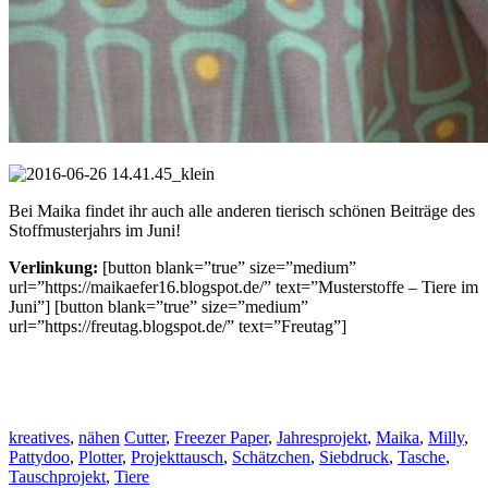
Bei Maika findet ihr auch alle anderen tierisch schönen Beiträge des
Stoffmusterjahrs im Juni!
Verlinkung:
[button blank=”true” size=”medium”
url=”https://maikaefer16.blogspot.de/” text=”Musterstoffe – Tiere im
Juni”] [button blank=”true” size=”medium”
url=”https://freutag.blogspot.de/” text=”Freutag”]
kreatives
,
nähen
Cutter
,
Freezer Paper
,
Jahresprojekt
,
Maika
,
Milly
,
Pattydoo
,
Plotter
,
Projekttausch
,
Schätzchen
,
Siebdruck
,
Tasche
,
Tauschprojekt
,
Tiere