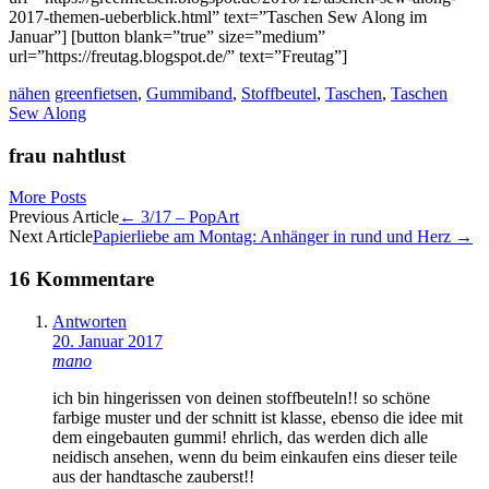
2017-themen-ueberblick.html” text=”Taschen Sew Along im
Januar”] [button blank=”true” size=”medium”
url=”https://freutag.blogspot.de/” text=”Freutag”]
nähen
greenfietsen
,
Gummiband
,
Stoffbeutel
,
Taschen
,
Taschen
Sew Along
frau nahtlust
More Posts
Artikel-
Previous Article
←
3/17 – PopArt
Next Article
Papierliebe am Montag: Anhänger in rund und Herz
→
Navigation
16 Kommentare
Antworten
20. Januar 2017
mano
ich bin hingerissen von deinen stoffbeuteln!! so schöne
farbige muster und der schnitt ist klasse, ebenso die idee mit
dem eingebauten gummi! ehrlich, das werden dich alle
neidisch ansehen, wenn du beim einkaufen eins dieser teile
aus der handtasche zauberst!!