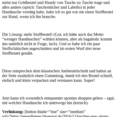
meist nur Geldbeutel und Handy von Tasche zu Tasche trage und
alles andere (sprich: Taschentücher und Labello) in jeder
Handtasche vorrätig habe, habe ich so gut wie nie einen Stoffbeutel
zur Hand, wenn ich ihn brauche.
Die Lösung: mehr Stoffbeutel! (Gut, ich hätte auch das Motto
“weniger Handtaschen” wählen können, aber als bagaholic kommt
das natürlich nicht in Frage, lach). Und so habe ich ein paar
Stoffschätzchen angeschnitten und im ersten Wurf drei neue
Stoffbeutel genäht.
Diese entsprechen dem klassischen Jutebeutelschnitt und haben an
der Seite zusätzlich einen Gummizug, damit ich den Beutel schnell,
einfach und klein verpacken und verstauen kann. Super!
Jetzt kann ich wesentlich entspannter spontan shoppen gehen – egal,
mit welcher Handtasche ich unterwegs bin (kreisch).
Verlinkung:
[button blank=”true” size=”medium”
url=”https://greenfietsen.blogspot.de/2016/12/taschen-sew-along-