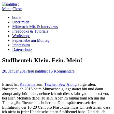
Menu
Close
home
Über mich
MittwochsMix & Interviews
Freebooks & Tutorials
Workshops
Papierliebe am Montag
Impressum
Datenschutz
Stoffbeutel: Klein. Fein. Mein!
20. Januar 2017
frau nahtlust
16 Kommentare
Erneut hat
Katharina
zum
Taschen Sew Along
aufgerufen.
Nachdem ich 2016 beim Mitmachen gut gestartet bin und dann
abrupt aufgehört habe, nehme ich mir dieses Jahr gar nicht erst vor,
bei allen Monaten dabei zu sein. Aber im Januar kam ich um das
Thema „Stoffbeutel“ nicht herum. Denn spätestens seit der
Einführung der 10-20 Cent pro Plastiktüte muss ich feststellen, dass
ich nicht in jeder Handtasche einen Stoffbeutel habe. Und da ich