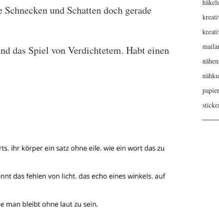
häkel
 Schnecken und Schatten doch gerade
kreati
kreat
maila
und das Spiel von Verdichtetem. Habt einen
nähen
nähku
papie
sticke