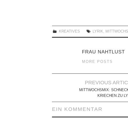
KREATIVES
LYRIK
,
MITTWOCHS
FRAU NAHTLUST
MORE POSTS
Artikel-
PREVIOUS ARTI
Navigation
MITTWOCHSMIX: SCHNEC
KRIECHEN ZU LY
EIN KOMMENTAR