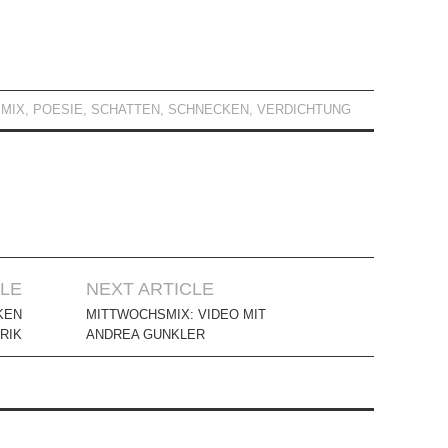
MIX
,
POESIE
,
SCHATTEN
,
SCHNECKEN
,
VERDICHTUNG
CLE
NEXT ARTICLE
KEN
MITTWOCHSMIX: VIDEO MIT
RIK
ANDREA GUNKLER