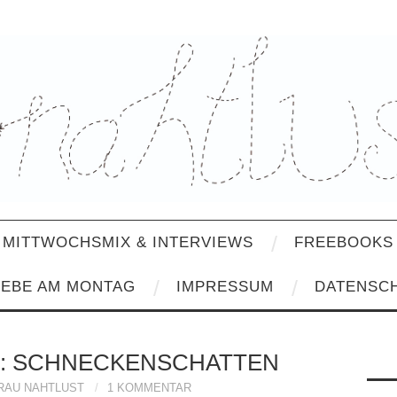
MITTWOCHSMIX & INTERVIEWS
FREEBOOKS 
IEBE AM MONTAG
IMPRESSUM
DATENSC
: SCHNECKENSCHATTEN
RAU NAHTLUST
1 KOMMENTAR