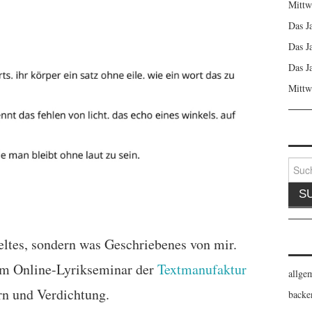
Mittw
Das J
Das J
Das J
Mittw
Suche
nach:
eltes, sondern was Geschriebenes von mir.
em Online-Lyrikseminar der
Textmanufaktur
allge
rn und Verdichtung.
backe