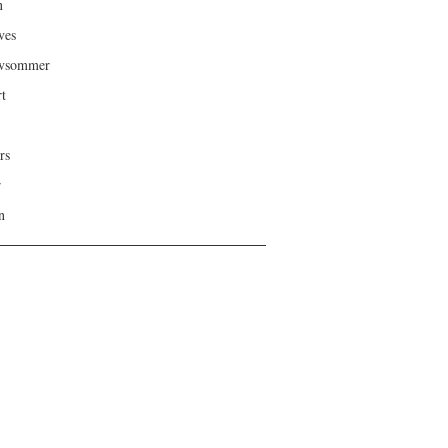
n
ves
ivsommer
rt
rs
r
n