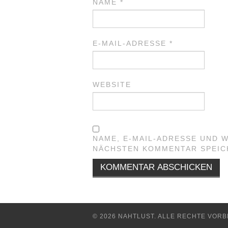
NAME
*
E-MAIL-ADRESSE
*
WEBSITE
NAME, E-MAIL-ADRESSE UND 
NÄCHSTEN KOMMENTAR SPEIC
© 2026 NAHTLUST. ALLE RECHTE VORB