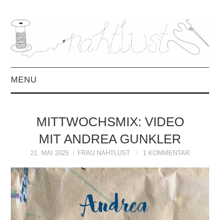
MENU
HOME
MITTWOCHSMIX: VIDEO
ÜBER MICH
MIT ANDREA GUNKLER
MITTWOCHSMIX &
21. MAI 2025
FRAU NAHTLUST
1 KOMMENTAR
INTERVIEWS
FREEBOOKS &