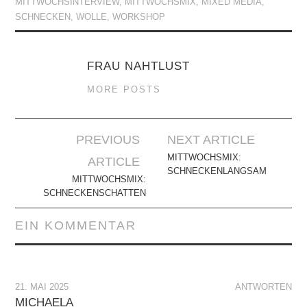
MITTWOCHSINTERVIEW
,
MITTWOCHSMIX
,
MIXED MEDIA
,
SCHNECKEN
,
WOLLE
,
WORKSHOP
FRAU NAHTLUST
MORE POSTS
Artikel-
PREVIOUS
NEXT ARTICLE
Navigation
MITTWOCHSMIX:
ARTICLE
SCHNECKENLANGSAM
MITTWOCHSMIX:
SCHNECKENSCHATTEN
EIN KOMMENTAR
21. MAI 2025
ANTWORTEN
MICHAELA