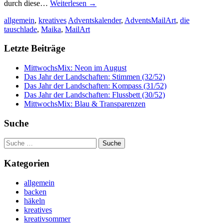
durch diese…
Weiterlesen
→
allgemein
,
kreatives
Adventskalender
,
AdventsMailArt
,
die
tauschlade
,
Maika
,
MailArt
Letzte Beiträge
MittwochsMix: Neon im August
Das Jahr der Landschaften: Stimmen (32/52)
Das Jahr der Landschaften: Kompass (31/52)
Das Jahr der Landschaften: Flussbett (30/52)
MittwochsMix: Blau & Transparenzen
Suche
Suche
nach:
Kategorien
allgemein
backen
häkeln
kreatives
kreativsommer