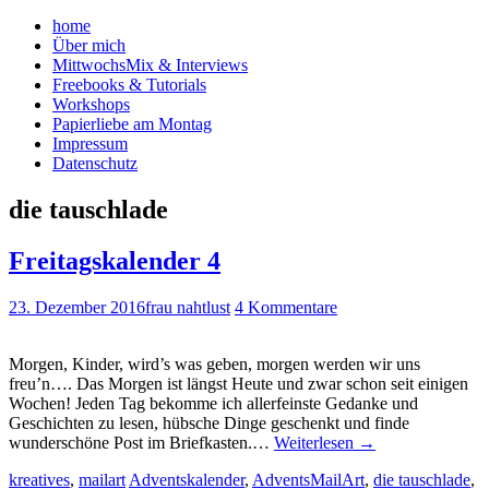
home
Über mich
MittwochsMix & Interviews
Freebooks & Tutorials
Workshops
Papierliebe am Montag
Impressum
Datenschutz
die tauschlade
Freitagskalender 4
23. Dezember 2016
frau nahtlust
4 Kommentare
Morgen, Kinder, wird’s was geben, morgen werden wir uns
freu’n…. Das Morgen ist längst Heute und zwar schon seit einigen
Wochen! Jeden Tag bekomme ich allerfeinste Gedanke und
Geschichten zu lesen, hübsche Dinge geschenkt und finde
wunderschöne Post im Briefkasten.…
Weiterlesen
→
kreatives
,
mailart
Adventskalender
,
AdventsMailArt
,
die tauschlade
,