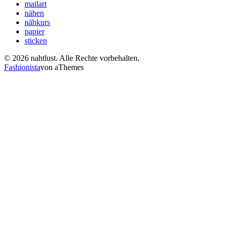
mailart
nähen
nähkurs
papier
sticken
© 2026 nahtlust. Alle Rechte vorbehalten.
Fashionista
von aThemes