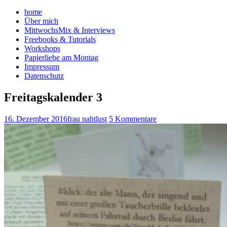
home
Über mich
MittwochsMix & Interviews
Freebooks & Tutorials
Workshops
Papierliebe am Montag
Impressum
Datenschutz
Freitagskalender 3
16. Dezember 2016
frau nahtlust
5 Kommentare