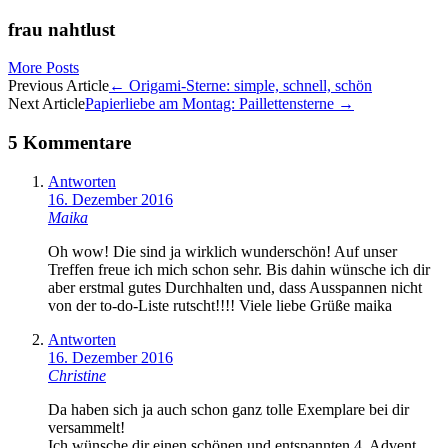
frau nahtlust
More Posts
Artikel-
Previous Article
←
Origami-Sterne: simple, schnell, schön
Next Article
Papierliebe am Montag: Paillettensterne
→
Navigation
5 Kommentare
Antworten
16. Dezember 2016
Maika
Oh wow! Die sind ja wirklich wunderschön! Auf unser
Treffen freue ich mich schon sehr. Bis dahin wünsche ich dir
aber erstmal gutes Durchhalten und, dass Ausspannen nicht
von der to-do-Liste rutscht!!!! Viele liebe Grüße maika
Antworten
16. Dezember 2016
Christine
Da haben sich ja auch schon ganz tolle Exemplare bei dir
versammelt!
Ich wünsche dir einen schönen und entspannten 4. Advent