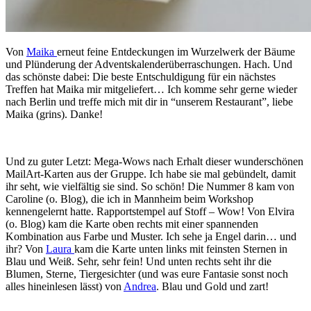
Von
Maika
erneut feine Entdeckungen im Wurzelwerk der Bäume
und Plünderung der Adventskalenderüberraschungen. Hach. Und
das schönste dabei: Die beste Entschuldigung für ein nächstes
Treffen hat Maika mir mitgeliefert… Ich komme sehr gerne wieder
nach Berlin und treffe mich mit dir in “unserem Restaurant”, liebe
Maika (grins). Danke!
Und zu guter Letzt: Mega-Wows nach Erhalt dieser wunderschönen
MailArt-Karten aus der Gruppe. Ich habe sie mal gebündelt, damit
ihr seht, wie vielfältig sie sind. So schön! Die Nummer 8 kam von
Caroline (o. Blog), die ich in Mannheim beim Workshop
kennengelernt hatte. Rapportstempel auf Stoff – Wow! Von Elvira
(o. Blog) kam die Karte oben rechts mit einer spannenden
Kombination aus Farbe und Muster. Ich sehe ja Engel darin… und
ihr? Von
Laura
kam die Karte unten links mit feinsten Sternen in
Blau und Weiß. Sehr, sehr fein! Und unten rechts seht ihr die
Blumen, Sterne, Tiergesichter (und was eure Fantasie sonst noch
alles hineinlesen lässt) von
Andrea
. Blau und Gold und zart!