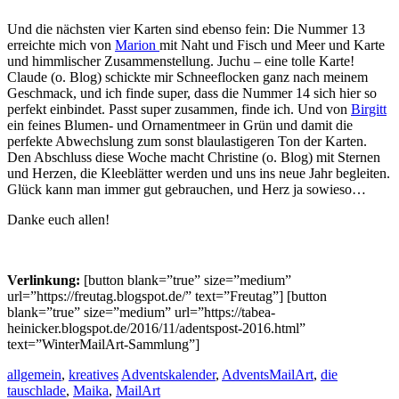
Und die nächsten vier Karten sind ebenso fein: Die Nummer 13
erreichte mich von
Marion
mit Naht und Fisch und Meer und Karte
und himmlischer Zusammenstellung. Juchu – eine tolle Karte!
Claude (o. Blog) schickte mir Schneeflocken ganz nach meinem
Geschmack, und ich finde super, dass die Nummer 14 sich hier so
perfekt einbindet. Passt super zusammen, finde ich. Und von
Birgitt
ein feines Blumen- und Ornamentmeer in Grün und damit die
perfekte Abwechslung zum sonst blaulastigeren Ton der Karten.
Den Abschluss diese Woche macht Christine (o. Blog) mit Sternen
und Herzen, die Kleeblätter werden und uns ins neue Jahr begleiten.
Glück kann man immer gut gebrauchen, und Herz ja sowieso…
Danke euch allen!
Verlinkung:
[button blank=”true” size=”medium”
url=”https://freutag.blogspot.de/” text=”Freutag”] [button
blank=”true” size=”medium” url=”https://tabea-
heinicker.blogspot.de/2016/11/adentspost-2016.html”
text=”WinterMailArt-Sammlung”]
allgemein
,
kreatives
Adventskalender
,
AdventsMailArt
,
die
tauschlade
,
Maika
,
MailArt