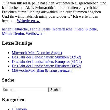
Julia von lillesol & pelle hat einen Wettbewerb ausgeschrieben, und
ich mache mit. Ab 1. Februar dürft ihr unter allen eingereichten
Projekten euren Liebling auswählen und eure Stimmen abgeben.
Und ihr wählt natürlich mich, oder…oder…? Ich werfe in den
bereits…
Weiterlesen
→
nähen
Falttasche
,
Fannie
,
Jeans
,
Koffertasche
,
lillesol & pelle
,
Mount Denim
,
Wettbewerb
Letzte Beiträge
MittwochsMix: Neon im August
Das Jahr der Landschaften: Stimmen (32/52)
Das Jahr der Landschaften: Kompass (31/52)
Das Jahr der Landschaften: Flussbett (30/52)
MittwochsMix: Blau & Transparenzen
Suche
Suche
nach:
Kategorien
allgemein