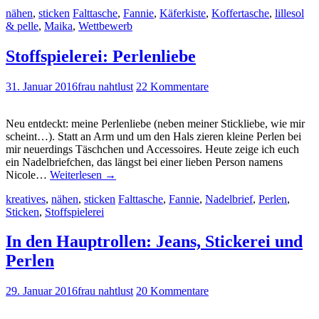
nähen
,
sticken
Falttasche
,
Fannie
,
Käferkiste
,
Koffertasche
,
lillesol
& pelle
,
Maika
,
Wettbewerb
Stoffspielerei: Perlenliebe
31. Januar 2016
frau nahtlust
22 Kommentare
Neu entdeckt: meine Perlenliebe (neben meiner Stickliebe, wie mir
scheint…). Statt an Arm und um den Hals zieren kleine Perlen bei
mir neuerdings Täschchen und Accessoires. Heute zeige ich euch
ein Nadelbriefchen, das längst bei einer lieben Person namens
Nicole…
Weiterlesen
→
kreatives
,
nähen
,
sticken
Falttasche
,
Fannie
,
Nadelbrief
,
Perlen
,
Sticken
,
Stoffspielerei
In den Hauptrollen: Jeans, Stickerei und
Perlen
29. Januar 2016
frau nahtlust
20 Kommentare