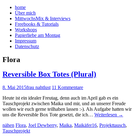
home
Über mich
MittwochsMix & Interviews
Freebooks & Tutorials
Workshops
Papierliebe am Montag
Impressum
Datenschutz
Flora
Reversible Box Totes (Plural)
8. Mai 2015
frau nahtlust
11 Kommentare
Heute ist ein idealer Freutag, denn auch im April gab es ein
Tauschprojekt zwischen Maika und mir, und an unserer Freude
wollen wir euch gerne teilhaben lassen :-). Als Aufgabe hatten wir
uns die Reversible Box Tote gesetzt, die ich…
Weiterlesen
→
nähen
Flora
,
Joel Dewberry
,
Maika
,
Maikäfer16
,
Projekttausch
,
Tauschprojekt