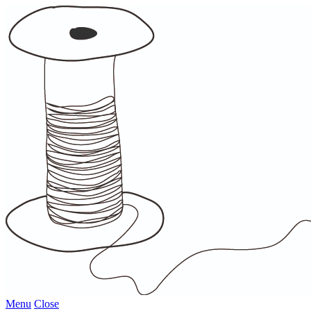
Menu
Close