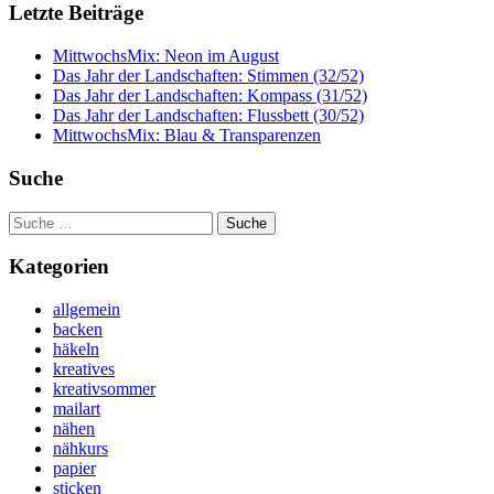
Letzte Beiträge
MittwochsMix: Neon im August
Das Jahr der Landschaften: Stimmen (32/52)
Das Jahr der Landschaften: Kompass (31/52)
Das Jahr der Landschaften: Flussbett (30/52)
MittwochsMix: Blau & Transparenzen
Suche
Suche
nach:
Kategorien
allgemein
backen
häkeln
kreatives
kreativsommer
mailart
nähen
nähkurs
papier
sticken