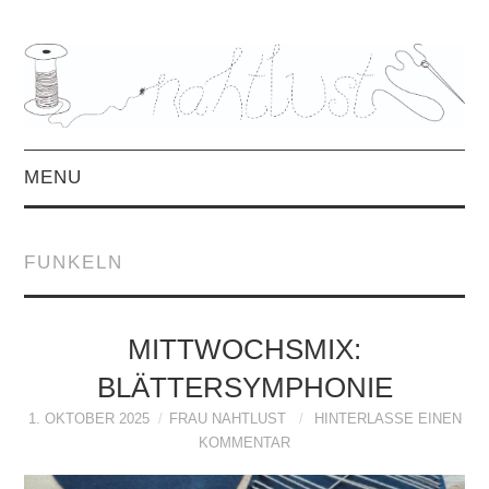
MENU
HOME
FUNKELN
ÜBER MICH
MITTWOCHSMIX &
MITTWOCHSMIX:
BLÄTTERSYMPHONIE
INTERVIEWS
1. OKTOBER 2025
FRAU NAHTLUST
HINTERLASSE EINEN
KOMMENTAR
FREEBOOKS &