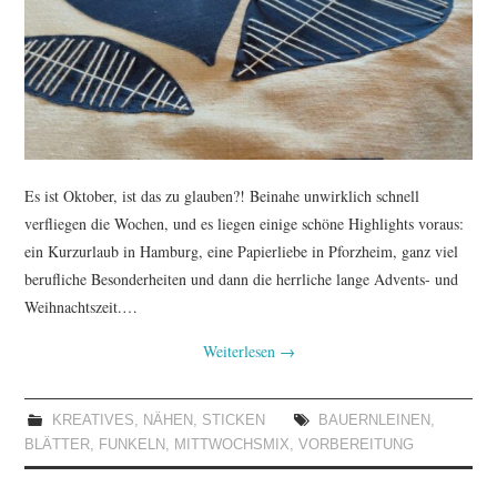
TUTORIALS
WORKSHOPS
PAPIERLIEBE AM
MONTAG
Es ist Oktober, ist das zu glauben?! Beinahe unwirklich schnell
verfliegen die Wochen, und es liegen einige schöne Highlights voraus:
IMPRESSUM
ein Kurzurlaub in Hamburg, eine Papierliebe in Pforzheim, ganz viel
berufliche Besonderheiten und dann die herrliche lange Advents- und
DATENSCHUTZ
Weihnachtszeit.…
Weiterlesen
→
KREATIVES
,
NÄHEN
,
STICKEN
BAUERNLEINEN
,
BLÄTTER
,
FUNKELN
,
MITTWOCHSMIX
,
VORBEREITUNG