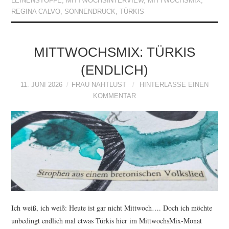
LEINENSTOFFE
,
MITTWOCHSINTERVIEW
,
MITTWOCHSMIX
,
REGINA CALVO
,
SONNENDRUCK
,
TÜRKIS
MITTWOCHSMIX: TÜRKIS
(ENDLICH)
11. JUNI 2026
FRAU NAHTLUST
HINTERLASSE EINEN
KOMMENTAR
Ich weiß, ich weiß: Heute ist gar nicht Mittwoch…. Doch ich möchte
unbedingt endlich mal etwas Türkis hier im MittwochsMix-Monat