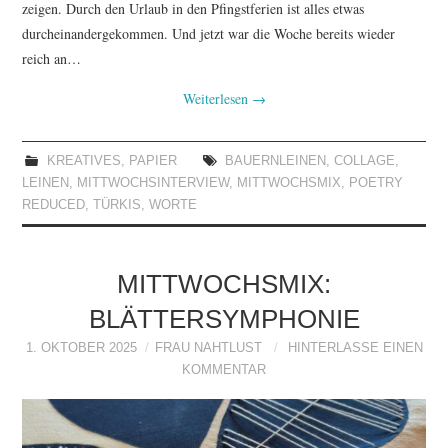
zeigen. Durch den Urlaub in den Pfingstferien ist alles etwas
durcheinandergekommen. Und jetzt war die Woche bereits wieder
reich an…
Weiterlesen
→
KREATIVES
,
PAPIER
BAUERNLEINEN
,
COLLAGE
,
LEINEN
,
MITTWOCHSINTERVIEW
,
MITTWOCHSMIX
,
POETRY
REDUCED
,
TÜRKIS
,
WORTE
MITTWOCHSMIX:
BLÄTTERSYMPHONIE
1. OKTOBER 2025
FRAU NAHTLUST
HINTERLASSE EINEN
KOMMENTAR