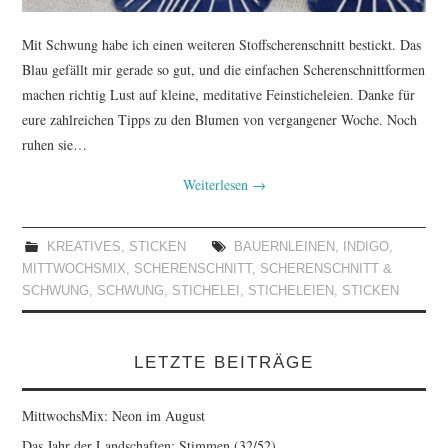
Mit Schwung habe ich einen weiteren Stoffscherenschnitt bestickt. Das
Blau gefällt mir gerade so gut, und die einfachen Scherenschnittformen
machen richtig Lust auf kleine, meditative Feinsticheleien. Danke für
eure zahlreichen Tipps zu den Blumen von vergangener Woche. Noch
ruhen sie…
Weiterlesen
→
KREATIVES
,
STICKEN
BAUERNLEINEN
,
INDIGO
,
MITTWOCHSMIX
,
SCHERENSCHNITT
,
SCHERENSCHNITT &
SCHWUNG
,
SCHWUNG
,
STICHELEI
,
STICHELEIEN
,
STICKEN
LETZTE BEITRÄGE
MittwochsMix: Neon im August
Das Jahr der Landschaften: Stimmen (32/52)