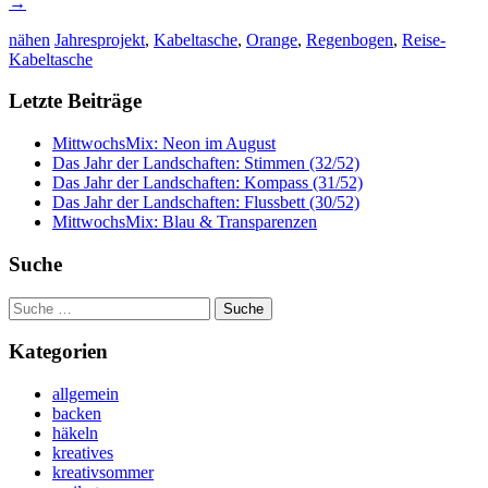
→
nähen
Jahresprojekt
,
Kabeltasche
,
Orange
,
Regenbogen
,
Reise-
Kabeltasche
Letzte Beiträge
MittwochsMix: Neon im August
Das Jahr der Landschaften: Stimmen (32/52)
Das Jahr der Landschaften: Kompass (31/52)
Das Jahr der Landschaften: Flussbett (30/52)
MittwochsMix: Blau & Transparenzen
Suche
Suche
nach:
Kategorien
allgemein
backen
häkeln
kreatives
kreativsommer