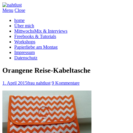
Menu
Close
home
Über mich
MittwochsMix & Interviews
Freebooks & Tutorials
Workshops
Papierliebe am Montag
Impressum
Datenschutz
Orangene Reise-Kabeltasche
1. April 2015
frau nahtlust
9 Kommentare