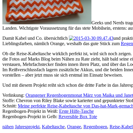
Geeks und Nerds trage
Landen. Wichtigste Voraussetzung für das stete Mobilsein, erstens: 
Damit Kabel und Co. übersichtlich
und prakti
Lieblingsfarben, nämlich Orange, weshalb das gute Stück zum
Regen
Ob die Reise-Kabeltasche wirklich perfekt ist, wird sich noch zeigen
die Fotos auf Marks Blog beim Nähen zu Rate zieht, hält bald seine
verstauen, Mehrfachstecker finden innen ihren Platz, und über das Lo
Im Reißverschlussfach lagern zusätzliche Akkus, und die beiden Innen
vorstellen – aber jetzt muss sie sich erstmal im Einsatz beweisen.
Und mit diesem Projekt reiht sich schon die dritte Farbe in das Jahres
Verlinkung:
Orangener Regenbogenmonat März von Maika und Jane
Stoffe: Chevron von Riley Blake sowie karierter und gepunkteter Stof
Schnitt:
Meine perfekte Reise-Kabeltasche von Das-hat-Mark-gemach
Regenbogen-Projekt in Weiß:
Erste Hilfe-Tasche
Regenbogen-Projekt in Gelb:
Reversible Box Tote
nähen
Jahresprojekt
,
Kabeltasche
,
Orange
,
Regenbogen
,
Reise-Kabel