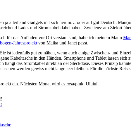
n ja allerhand Gadgets mit sich herum… oder auf gut Deutsch: Man(n/F
ausreichend Lade- und Stromkabel dabeihaben. Zweitens: am Zielort übe
sch für das Aufladen vor Ort verstaut sind, habe ich meinem Mann
Mark
bogen-Jahresprojekt
von Maika und Janet passt.
. Sie ist jedenfalls gut zu nähen, wenn auch einige Zwischen- und Einz
 eigene Kabeltasche in den Händen. Smartphone und Tablet lassen sich
ch hängt das Stromkabel direkt an der Steckdose. Dieses Prinzip kannte
taschen werden gewiss nicht lange leer bleiben. Für die nächste Reise
projekt ein. Nächsten Monat wird es rosa/pink. Uiuiui.
t
f
t
tasche