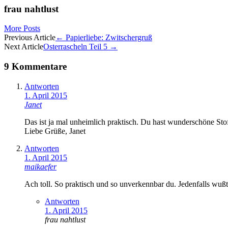
frau nahtlust
More Posts
Artikel-
Previous Article
←
Papierliebe: Zwitschergruß
Next Article
Osterrascheln Teil 5
→
Navigation
9 Kommentare
Antworten
1. April 2015
Janet
Das ist ja mal unheimlich praktisch. Du hast wunderschöne Sto
Liebe Grüße, Janet
Antworten
1. April 2015
maikaefer
Ach toll. So praktisch und so unverkennbar du. Jedenfalls wußt
Antworten
1. April 2015
frau nahtlust