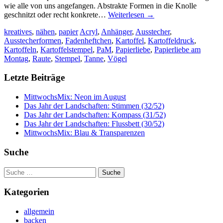
wie alle von uns angefangen. Abstrakte Formen in die Knolle
geschnitzt oder recht konkrete…
Weiterlesen
→
kreatives
,
nähen
,
papier
Acryl
,
Anhänger
,
Ausstecher
,
Ausstecherformen
,
Fadenheftchen
,
Kartoffel
,
Kartoffeldruck
,
Kartoffeln
,
Kartoffelstempel
,
PaM
,
Papierliebe
,
Papierliebe am
Montag
,
Raute
,
Stempel
,
Tanne
,
Vögel
Letzte Beiträge
MittwochsMix: Neon im August
Das Jahr der Landschaften: Stimmen (32/52)
Das Jahr der Landschaften: Kompass (31/52)
Das Jahr der Landschaften: Flussbett (30/52)
MittwochsMix: Blau & Transparenzen
Suche
Suche
nach:
Kategorien
allgemein
backen