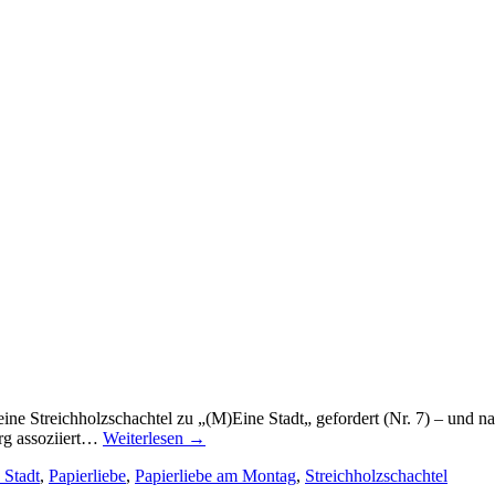
ine Streichholzschachtel zu „(M)Eine Stadt„ gefordert (Nr. 7) – und n
erg assoziiert…
Weiterlesen
→
 Stadt
,
Papierliebe
,
Papierliebe am Montag
,
Streichholzschachtel