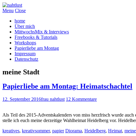
Menu
Close
home
Über mich
MittwochsMix & Interviews
Freebooks & Tutorials
Workshops
Papierliebe am Montag
Impressum
Datenschutz
meine Stadt
Papierliebe am Montag: Heimatschachtel
12. September 2016
frau nahtlust
12 Kommentare
Als Teil des 2015-Adventskalenders von miss herzfrisch wurde auch e
stelle ich euch meine derzeitige Wahlheimat Heidelberg vor. Heidelb
kreatives
,
kreativsommer
,
papier
Diorama
,
Heidelberg
,
Heimat
,
meine