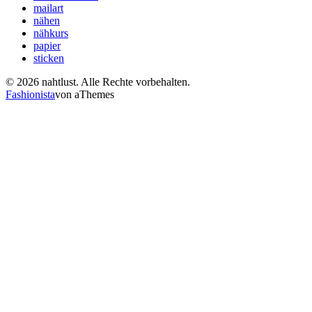
mailart
nähen
nähkurs
papier
sticken
© 2026 nahtlust. Alle Rechte vorbehalten.
Fashionista
von aThemes