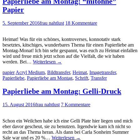
Papierliebe am Montag: “mitohne”
Papier
5. September 2016
frau nahtlust
18 Kommentare
Heimat! Was für ein schönes, kontroverses, konnotativ stark
besetztes, kitschiges, wunderbares Thema für einen Papierliebe am
Montag-Monat! Ich bin sehr gespannt, was euch zu Heimat einfallen
wird und freue mich jetzt schon auf die Vielfalt, die wir haben
werden. Bei…
Weiterlesen
→
papier
Acryl Medium
,
Bildtransfer
,
Heimat
,
Imagetransfer
,
Papierliebe
,
Papierliebe am Montag
,
Schrift
,
Transfer
Papierliebe am Montag: Gelli-Druck
15. August 2016
frau nahtlust
7 Kommentare
Schon ein Weilchen habe ich eine Gelli Plate hier liegen und mich
eher davor gescheut, sie zu benutzen. Irgendwie kam ich nicht so
recht an das Thema heran. Als dann bei Carla Sonheim Summer
Sale war und es 20 %…
Weiterlesen
→