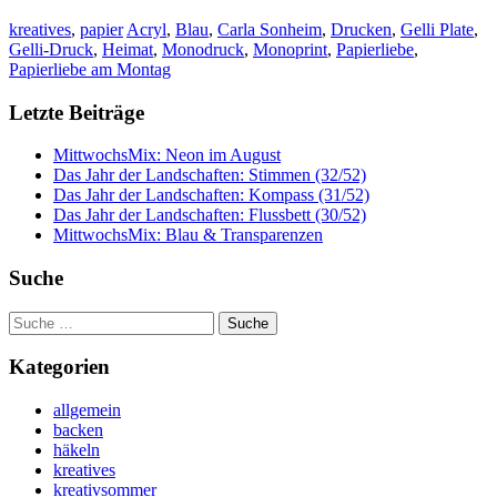
kreatives
,
papier
Acryl
,
Blau
,
Carla Sonheim
,
Drucken
,
Gelli Plate
,
Gelli-Druck
,
Heimat
,
Monodruck
,
Monoprint
,
Papierliebe
,
Papierliebe am Montag
Letzte Beiträge
MittwochsMix: Neon im August
Das Jahr der Landschaften: Stimmen (32/52)
Das Jahr der Landschaften: Kompass (31/52)
Das Jahr der Landschaften: Flussbett (30/52)
MittwochsMix: Blau & Transparenzen
Suche
Suche
nach:
Kategorien
allgemein
backen
häkeln
kreatives
kreativsommer