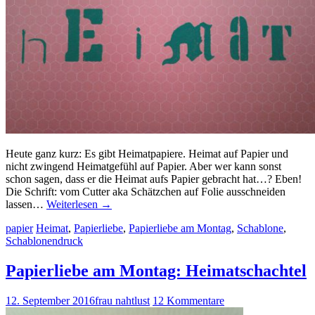
Heute ganz kurz: Es gibt Heimatpapiere. Heimat auf Papier und
nicht zwingend Heimatgefühl auf Papier. Aber wer kann sonst
schon sagen, dass er die Heimat aufs Papier gebracht hat…? Eben!
Die Schrift: vom Cutter aka Schätzchen auf Folie ausschneiden
lassen…
Weiterlesen
→
papier
Heimat
,
Papierliebe
,
Papierliebe am Montag
,
Schablone
,
Schablonendruck
Papierliebe am Montag: Heimatschachtel
12. September 2016
frau nahtlust
12 Kommentare