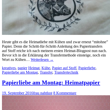
Heute gibt es die Heimatliebe mit Kühen und zwar erneut “mitohne”
Papier. Denn die Schritt-für-Schritt-Anleitung des Papiertransfers
auf Stoff reiche ich nach meinem ersten Heimat-Blogpost nun nach.
Bevor ich in die Erklärung der Transfermethode einsteige, noch ein
Wort zu Kühen…
Weiterlesen
→
kreatives
,
papier
Heimat
,
Kühe
,
Papier auf Stoff
,
Papierliebe
,
Papierliebe am Montag
,
Transfer
,
Transfertechnik
Papierliebe am Montag: Heimatpapier
19. September 2016
frau nahtlust
8 Kommentare