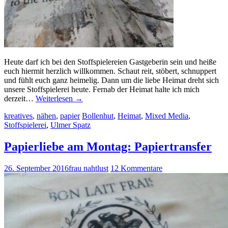
Heute darf ich bei den Stoffspielereien Gastgeberin sein und heiße
euch hiermit herzlich willkommen. Schaut reit, stöbert, schnuppert
und fühlt euch ganz heimelig. Dann um die liebe Heimat dreht sich
unsere Stoffspielerei heute. Fernab der Heimat halte ich mich
derzeit…
Weiterlesen
→
kreatives
,
nähen
,
papier
Bollenhut
,
Heimat
,
Mixed Media
,
Stoffspielerei
,
Ulmer Spatz
Papierliebe am Montag: Papiertransfer
26. September 2016
frau nahtlust
12 Kommentare