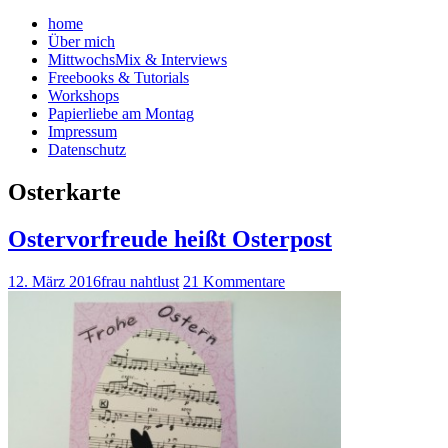
home
Über mich
MittwochsMix & Interviews
Freebooks & Tutorials
Workshops
Papierliebe am Montag
Impressum
Datenschutz
Osterkarte
Ostervorfreude heißt Osterpost
12. März 2016
frau nahtlust
21 Kommentare