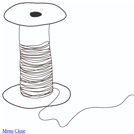
Menu
Close