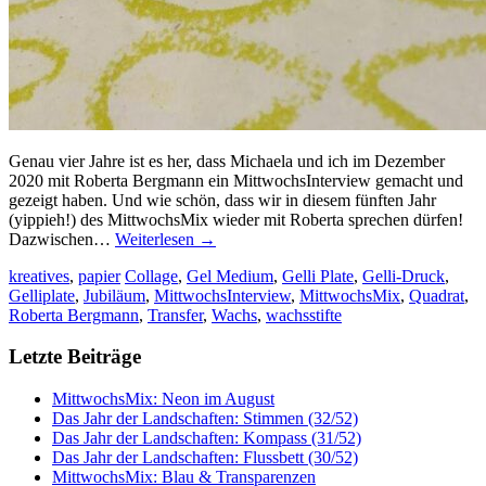
Genau vier Jahre ist es her, dass Michaela und ich im Dezember
2020 mit Roberta Bergmann ein MittwochsInterview gemacht und
gezeigt haben. Und wie schön, dass wir in diesem fünften Jahr
(yippieh!) des MittwochsMix wieder mit Roberta sprechen dürfen!
Dazwischen…
Weiterlesen
→
kreatives
,
papier
Collage
,
Gel Medium
,
Gelli Plate
,
Gelli-Druck
,
Gelliplate
,
Jubiläum
,
MittwochsInterview
,
MittwochsMix
,
Quadrat
,
Roberta Bergmann
,
Transfer
,
Wachs
,
wachsstifte
Letzte Beiträge
MittwochsMix: Neon im August
Das Jahr der Landschaften: Stimmen (32/52)
Das Jahr der Landschaften: Kompass (31/52)
Das Jahr der Landschaften: Flussbett (30/52)
MittwochsMix: Blau & Transparenzen